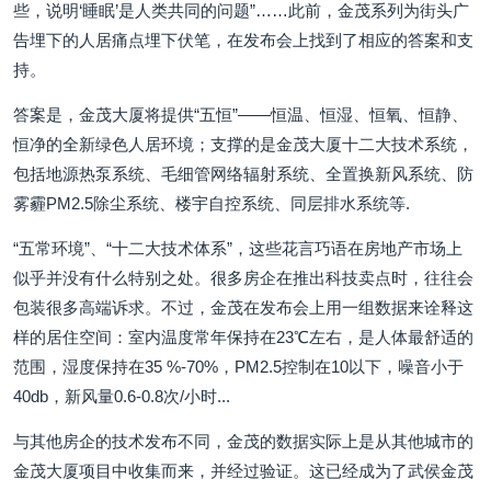
些，说明‘睡眠’是人类共同的问题”……此前，金茂系列为街头广
告埋下的人居痛点埋下伏笔，在发布会上找到了相应的答案和支
持。
答案是，金茂大厦将提供“五恒”——恒温、恒湿、恒氧、恒静、
恒净的全新绿色人居环境；支撑的是金茂大厦十二大技术系统，
包括地源热泵系统、毛细管网络辐射系统、全置换新风系统、防
雾霾PM2.5除尘系统、楼宇自控系统、同层排水系统等.
“五常环境”、“十二大技术体系”，这些花言巧语在房地产市场上
似乎并没有什么特别之处。很多房企在推出科技卖点时，往往会
包装很多高端诉求。不过，金茂在发布会上用一组数据来诠释这
样的居住空间：室内温度常年保持在23℃左右，是人体最舒适的
范围，湿度保持在35 %-70%，PM2.5控制在10以下，噪音小于
40db，新风量0.6-0.8次/小时...
与其他房企的技术发布不同，金茂的数据实际上是从其他城市的
金茂大厦项目中收集而来，并经过验证。这已经成为了武侯金茂