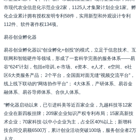
市现代农业信息化示范企业2家，1125人才集聚计划企业1家。孵
化企业累计拥有授权发明专利58件，实用新型和外观设计专利
112件、软件著作权134项。
易谷创业孵化器
易谷创业孵化器以“创业孵化+创投”的模式，立足于信息技术、互
联网和智能硬件等领域，形成了一套科学完善的服务体系——易
谷“624”计划，包括e培训, e-市场、e资本、e人才、e空间、e社
区6大类服务产品； 2个平台，全国面对面无缝“视频交流平台”，
线上线下联动的“网络协作平台”； 4大体系，产研体系、易谷金
融体系、易谷导师体系、合伙人体系。
“孵化器启动以来，已引进科美等近百家企业，九越科技等12家
企业在新四板挂牌；209家企业知识产权专利布局；15家高新技
术企业；70家科技-以中小企业为主，占全区40%以上；新增科
技合同交易额6500万，累计创业活动突破100场，服务创业者2万
人次。