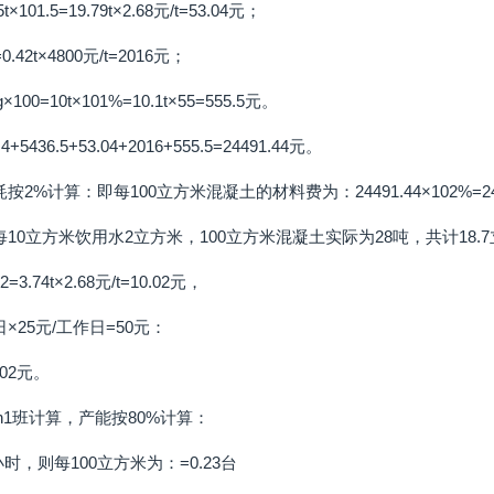
t×101.5=19.79t×2.68元/t=53.04元；
.42t×4800元/t=2016元；
00=10t×101%=10.1t×55=555.5元。
+5436.5+53.04+2016+555.5=24491.44元。
2%计算：即每100立方米混凝土的材料费为：24491.44×102%=249
10立方米饮用水2立方米，100立方米混凝土实际为28吨，共计18.
3.74t×2.68元/t=10.02元，
×25元/工作日=50元：
.02元。
6h1班计算，产能按80%计算：
时，则每100立方米为：=0.23台