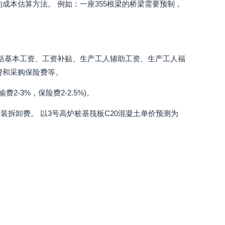
成本估算方法。 例如：一座355根梁的桥梁需要预制，
包括基本工资、工资补贴、生产工人辅助工资、生产工人福
费和采购保险费等。
2-3%，保险费2-2.5%)。
拆卸费。 以3号高炉桩基筏板C20混凝土单价预测为