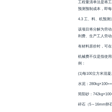
工程量清单法是将工
预测预制成本，即每根
4.3 工、料、机预测
该项目将分解为劳动
利费、生产工人劳动
有材料原价时，可在原
机械费不仅是指使用
例：
(1)每100立方米
水泥：280kg×100==2
简阳砂：742kg×100=7
碎石（5～16mm卵石碎石）