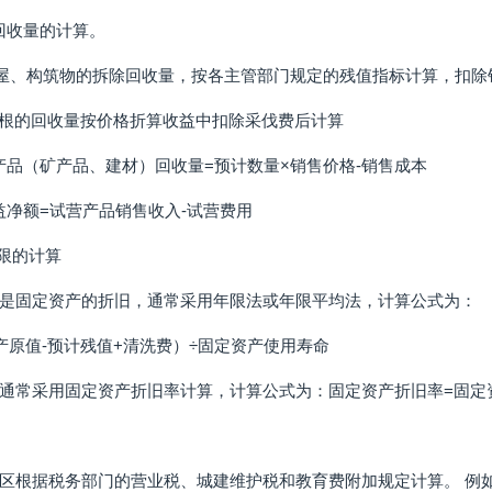
料回收量的计算。
屋、构筑物的拆除回收量，按各主管部门规定的残值指标计算，扣除
树根的回收量按价格折算收益中扣除采伐费后计算
副产品（矿产品、建材）回收量=预计数量×销售价格-销售成本
收益净额=试营产品销售收入-试营费用
年限的计算
是固定资产的折旧，通常采用年限法或年限平均法，计算公式为：
产原值-预计残值+清洗费）÷固定资产使用寿命
通常采用固定资产折旧率计算，计算公式为：固定资产折旧率=固定资
区根据税务部门的营业税、城建维护税和教育费附加规定计算。 例如，城