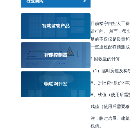
行业新闻
目前楼宇自控人工费
智慧监管产品
进行的。 然而，很
足的不仅仅是质量和
一些通过配额预测成
智能控制器
1 回收量的计算
（1）临时房屋及构
A、折旧费=原价×
物联网开发
B、残值（使用后需
残值（使用后需要移
注：临时房屋、建筑
残值。