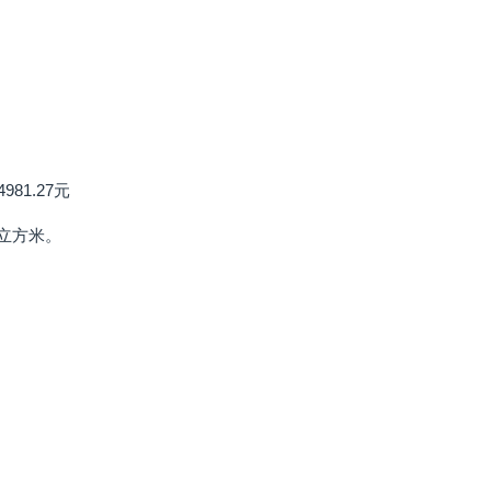
81.27元
7立方米。