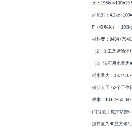
水：195kg×100=19.5
外加剂：4.2kg×100=0
F（粉煤灰）：100kg×1
材料费：8484+7946.4
（2）施工及运输消耗按
（3）洗石用水量为每
耗水量为：18.7÷10×2=
保洁人工为2个工作日
成本：10.02+50=60
(4)混凝土搅拌站按
搅拌量为90立方米/小