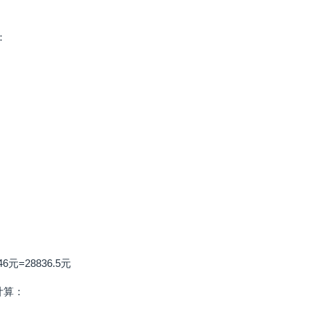
：
6元=28836.5元
计算：