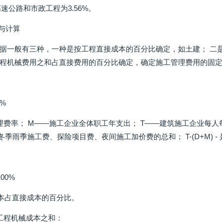
高速公路和市政工程为3.56%。
定与计算
据一般有三种，一种是按工程直接成本的百分比确定，如土建； 二
程机械费用之和占直接费用的百分比确定，确定施工管理费用的固
0%
理费率； M——施工企业全体职工年支出； T——建筑施工企业每
季雨季施工费、探险项目费、夜间施工加价费的总和； T-(D+M) -
100%
本占直接成本的百分比。
工程机械成本之和：