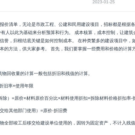
2023-01-25
报价清单，无论是市政工程、公建和民用建设项目，招标都是根据
少有人以此为基础来分析预算和行为。 成本核算，成本控制，让建筑
信誉，归根结底关键是如何控制成本。 在种类繁多的建设项目中，
本的方法，供大家参考。 首先，我们要掌握一些费用和价格的计算
筑物回收量的计算一般包括折旧和残值的计算。
年折旧率×使用年限
拆除）=原价×材料原价百分比×材料使用折扣×拆除材料价格折扣率-
交给其他部门使用）=原价-折旧费
物全部竣工后移交给建设单位使用的，因转为固定资产，不计入残值