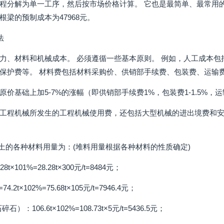
程分解为单一工序，然后按市场价格计算。 它也是最简单、最常用的
梁的预制成本为47968元。
法
力、材料和机械成本。 必须遵循一些基本原则。 例如，人工成本
保护费等。 材料费包括材料采购价、供销部手续费、包装费、运输
价基础上加5-7%的涨幅（即供销部手续费1%，包装费1-1.5%，运输费
工程机械所发生的工程机械使用费，还包括大型机械的进出境费和安装
混凝土的各种材料用量为：(堆料用量根据各种材料的性质确定)
8t×101%=28.28t×300元/t=8484元；
4.2t×102%=75.68t×105元/t=7946.4元；
：106.6t×102%=108.73t×5元/t=5436.5元；