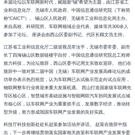
本届论坛以车联网新时代，赋能新“锡”希望为主题，由江苏省工
业和信息化厅、无锡市人民政府、中国信息通信研究院（下称简
称“CAICT”）。 锡山区人民政府、无锡市工业和信息化局主办。
来自高校、科研院所、车联网领域企业代表、媒体等共300余人
参加了论坛。 座谈会由西山区委副书记、代区长顾文浩主持。
江苏省工业和信息化厅二级巡视员常汝平，无锡市委常委、副市
长丁四海锡山区数据链楼宇自控，中国信息通信研究院总工程师
敖力科技，为论坛致辞，西山区委书记周文东致欢迎辞。 他们在
致辞中一致对第二届中国（无锡）车联网产业发展高峰论坛的成
功举办表示热烈祝贺，认为车联网已从试验示范走向试点应用，
物联网整车行业将迎来重大发展机遇。 西山打造国家级车联网先
导区核心区，智慧城市基础设施与智能网联汽车协同发展试点城
市核心区，以车联网产业为重要抓手点，发展数字经济，推动转
型升级，努力形成我国车联网产业发展的良好实践。
科技厅科技创新处处长赵策参加活动并讲话。 赵策在致辞中指
出，下一步将继续贯彻落实国家相关政策和车联网产业发展专委