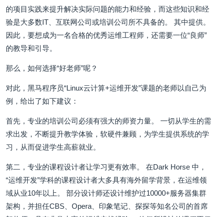
的项目实践来提升解决实际问题的能力和经验，而这些知识和经
验是大多数IT、互联网公司或培训公司所不具备的。 其中提供。
因此，要想成为一名合格的优秀运维工程师，还需要一位“良师”
的教导和引导。
那么，如何选择“好老师”呢？
对此，黑马程序员“Linux云计算+运维开发”课题的老师以自己为
例，给出了如下建议：
首先，专业的培训公司必须有强大的师资力量。 一切从学生的需
求出发，不断提升教学体验，软硬件兼顾，为学生提供系统的学
习，从而促进学生高薪就业。
第二，专业的课程设计者让学习更有效率。 在Dark Horse 中，
“运维开发”学科的课程设计者大多具有海外留学背景，在运维领
域从业10年以上。 部分设计师还设计维护过10000+服务器集群
架构，并担任CBS、Opera、印象笔记、探探等知名公司的首席