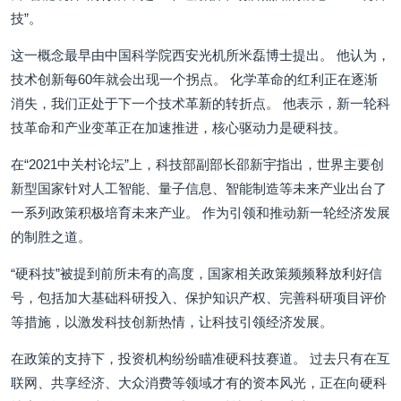
技”。
这一概念最早由中国科学院西安光机所米磊博士提出。 他认为，
技术创新每60年就会出现一个拐点。 化学革命的红利正在逐渐
消失，我们正处于下一个技术革新的转折点。 他表示，新一轮科
技革命和产业变革正在加速推进，核心驱动力是硬科技。
在“2021中关村论坛”上，科技部副部长邵新宇指出，世界主要创
新型国家针对人工智能、量子信息、智能制造等未来产业出台了
一系列政策积极培育未来产业。 作为引领和推动新一轮经济发展
的制胜之道。
“硬科技”被提到前所未有的高度，国家相关政策频频释放利好信
号，包括加大基础科研投入、保护知识产权、完善科研项目评价
等措施，以激发科技创新热情，让科技引领经济发展。
在政策的支持下，投资机构纷纷瞄准硬科技赛道。 过去只有在互
联网、共享经济、大众消费等领域才有的资本风光，正在向硬科