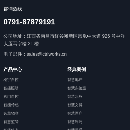
咨询热线
0791-87879191
公司地址：江西省南昌市红谷滩新区凤凰中大道 926 号中洋
大厦写字楼 21 楼
电子邮件：sales@ctrlworks.cn
产品中心
经典案例
楼宇自控
智慧地产
智能照明
智慧实验室
阀门自控
智慧水务
智能传感
智慧文博
智慧物联
智慧医疗
智慧监管
智慧制药