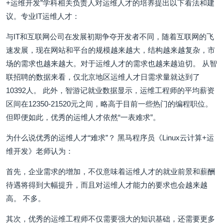
+运维开发”学科相关负责人对运维人才的培养提出以下看法和建
议。专业IT运维人才：
与IT和互联网公司在发展初期争夺开发者不同，随着互联网的飞
速发展，现在网站和平台的规模越来越大，结构越来越复杂，市
场的需求也越来越大。对于运维人才的需求也越来越迫切。 从智
联招聘的数据来看，仅北京地区运维人才日需求量就达到了
10392人。 此外，智游记就业数据显示，运维工程师的平均薪资
区间在12350-21520元之间，略高于目前一些热门的编程职位。
但即便如此，优秀的运维人才依然“一表难求”。
为什么说优秀的运维人才“难求”？ 黑马程序员《Linux云计算+运
维开发》老师认为：
首先，企业需求的增加，不仅意味着运维人才的就业前景和薪酬
待遇将得到大幅提升，而且对运维人才能力的要求也会越来越
高。 不多。
其次，优秀的运维工程师不仅需要强大的知识基础，还需要更多