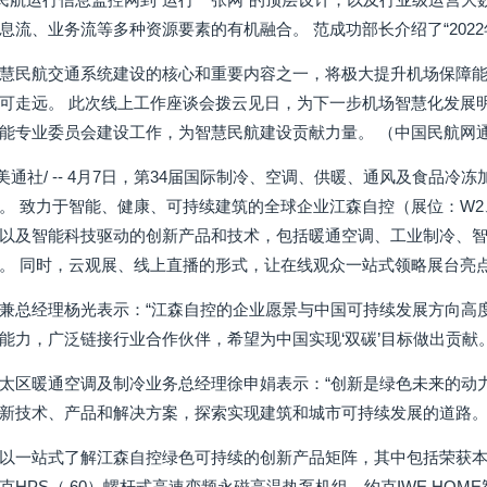
息流、业务流等多种资源要素的有机融合。 范成功部长介绍了“2022
慧民航交通系统建设的核心和重要内容之一，将极大提升机场保障能
可走远。 此次线上工作座谈会拨云见日，为下一步机场智慧化发展明
能专业委员会建设工作，为智慧民航建设贡献力量。 （中国民航网通
日 /美通社/ -- 4月7日，第34届国际制冷、空调、供暖、通风及食品
。 致力于智能、健康、可持续建筑的全球企业江森自控（展位：W2、
以及智能科技驱动的创新产品和技术，包括暖通空调、工业制冷、
。 同时，云观展、线上直播的形式，让在线观众一站式领略展台亮
兼总经理杨光表示：“江森自控的企业愿景与中国可持续发展方向高
能力，广泛链接行业合作伙伴，希望为中国实现‘双碳’目标做出贡献。
太区暖通空调及制冷业务总经理徐申娟表示：“创新是绿色未来的动
新技术、产品和解决方案，探索实现建筑和城市可持续发展的道路。
以一站式了解江森自控绿色可持续的创新产品矩阵，其中包括荣获本
HPS（ 60）螺杆式高速变频永磁高温热泵机组、约克IWE HOME智