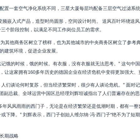
配置一套空气净化系统不同，三星大厦每层均配备三层空气过滤系统，
0变频嵌入式产品，造型时尚圆形，空间设计时尚。 送风百叶环绕送
分三个阶段控制，以满足不同工作岗位员工的需求。
展为其他商务区树立了榜样，也为其他城市的中央商务区树立了参考
的建筑环境，促进企业发展。
忘记饿的时候，饿的时候。有衣服，没有衣服就无法思考。” 这句中
，让这家拥有160多年历史的德国企业在经济危机中变得更加强大、
，人们谈论何时复苏，但当经济繁荣时，很少有人谈论危机。” 面对
集团副总裁、全球运营中国区总经理刘辉坦诚指出了人们普遍存在的
0多年风风雨雨的西门子，无论是在经济繁荣还是低潮时期，都有一
升或下降。” 刘辉表示，西门子创始人维尔纳·冯·西门子“绝不为了
长期战略