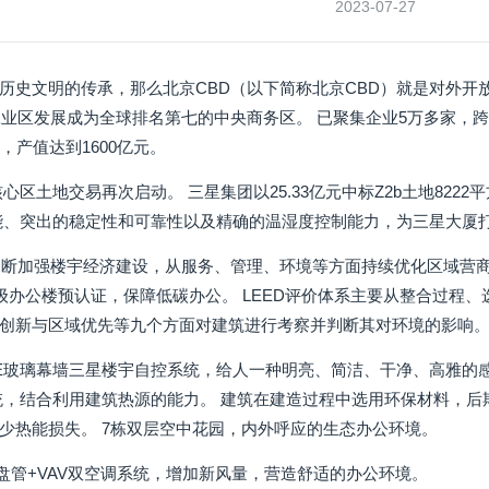
2023-07-27
历史文明的传承，那么北京CBD（以下简称北京CBD）就是对外开放
工业区发展成为全球排名第七的中央商务区。 已聚集企业5万多家，跨国
，产值达到1600亿元。
D核心区土地交易再次启动。 三星集团以25.33亿元中标Z2b土地82
能、突出的稳定性和可靠性以及精确的温湿度控制能力，为三星大厦
不断加强楼宇经济建设，从服务、管理、环境等方面持续优化区域营商
金级办公楼预认证，保障低碳办公。 LEED评价体系主要从整合过程
创新与区域优先等九个方面对建筑进行考察并判断其对环境的影响
-E玻璃幕墙三星楼宇自控系统，给人一种明亮、简洁、干净、高雅的感
统，结合利用建筑热源的能力。 建筑在建造过程中选用环保材料，后
少热能损失。 7栋双层空中花园，内外呼应的生态办公环境。
机盘管+VAV双空调系统，增加新风量，营造舒适的办公环境。