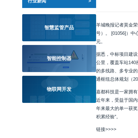
行业新闻
羊城晚报记者莫金荣
智慧监管产品
号）。 [01056
元。
据悉，中标项目建设工
智能控制器
公里，覆盖车站140
的多线路、多专业的
通枢纽总体规划（20
物联网开发
嘉都科技是一家拥有
近年来，受益于国内
年来最大的单一获奖
积累经验”。
链接>>>>