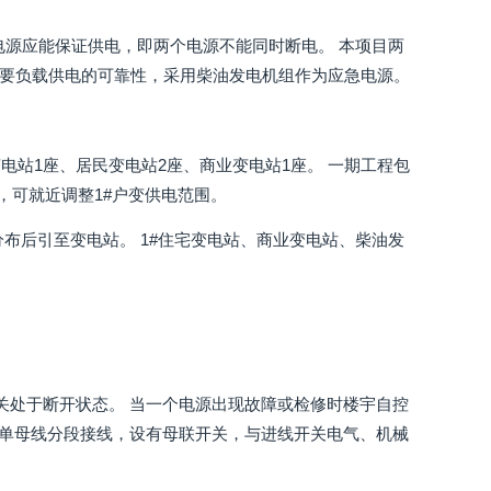
电源应能保证供电，即两个电源不能同时断电。 本项目两
他重要负载供电的可靠性，采用柴油发电机组作为应急电源。
站1座、居民变电站2座、商业变电站1座。 一期工程包
，可就近调整1#户变供电范围。
分布后引至变电站。 1#住宅变电站、商业变电站、柴油发
开关处于断开状态。 当一个电源出现故障或检修时楼宇自控
采用单母线分段接线，设有母联开关，与进线开关电气、机械