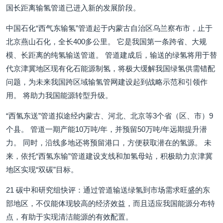
国长距离输氢管道已进入新的发展阶段。
中国石化“西气东输氢”管道起于内蒙古自治区乌兰察布市，止于
北京燕山石化，全长400多公里。 它是我国第一条跨省、大规
模、长距离的纯氢输送管道。 管道建成后，输送的绿氢将用于替
代京津冀地区现有化石能源制氢，将极大缓解我国绿氢供需错配
问题，为未来我国跨区域输氢管网建设起到战略示范和引领作
用。 将助力我国能源转型升级。
“西氢东送”管道拟途经内蒙古、河北、北京等3个省（区、市）9
个县。 管道一期产能10万吨/年，并预留50万吨/年远期提升潜
力。 同时，沿线多地还将预留港口，方便获取潜在的氢源。 未
来，依托“西氢东输”管道建设支线和加氢母站，积极助力京津冀
地区实现“双碳”目标。
21 碳中和研究组快评：通过管道输送绿氢到市场需求旺盛的东
部地区，不仅能体现较高的经济效益，而且适应我国能源分布特
点，有助于实现清洁能源的有效配置。