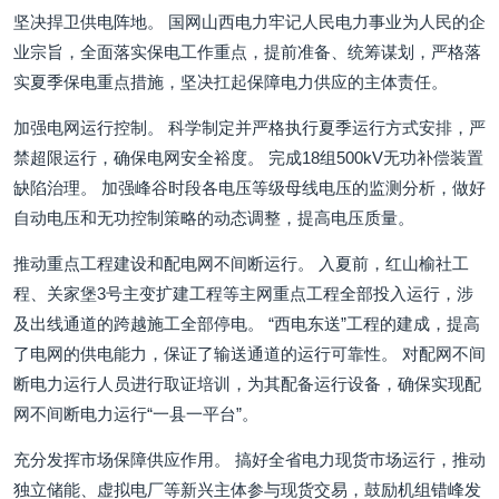
坚决捍卫供电阵地。 国网山西电力牢记人民电力事业为人民的企
业宗旨，全面落实保电工作重点，提前准备、统筹谋划，严格落
实夏季保电重点措施，坚决扛起保障电力供应的主体责任。
加强电网运行控制。 科学制定并严格执行夏季运行方式安排，严
禁超限运行，确保电网安全裕度。 完成18组500kV无功补偿装置
缺陷治理。 加强峰谷时段各电压等级母线电压的监测分析，做好
自动电压和无功控制策略的动态调整，提高电压质量。
推动重点工程建设和配电网不间断运行。 入夏前，红山榆社工
程、关家堡3号主变扩建工程等主网重点工程全部投入运行，涉
及出线通道的跨越施工全部停电。 “西电东送”工程的建成，提高
了电网的供电能力，保证了输送通道的运行可靠性。 对配网不间
断电力运行人员进行取证培训，为其配备运行设备，确保实现配
网不间断电力运行“一县一平台”。
充分发挥市场保障供应作用。 搞好全省电力现货市场运行，推动
独立储能、虚拟电厂等新兴主体参与现货交易，鼓励机组错峰发