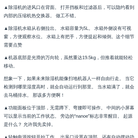
▲除湿机的进风口在背面。 打开挡板和过滤器后，可以隐约看到
内部的压缩机热交换器。 做工不错。
▲除湿机水箱从右侧拉出。 水箱容量为5L。 水箱外侧设有可视
窗，方便观察水位。 水箱上有把手，方便提起和倾倒。这个细节
需要点赞
▲机器底部是光滑的万向轮，虽然重达19.5kg，但推着就能轻松
移动。
想象一下，如果未来除湿机能像扫地机器人一样自由行走。 当它
检测到哪里湿度高时，就会自动运行到那里。 当水箱满了，就会
去马桶排水。 那该多方便啊！
▲功能面板位于顶部，无需蹲下、弯腰即可操作。 中间的小屏幕
可以显示当前的工作状态。 旁边的“nanoe”标志非常醒目。 起源
是什么？ 允许我先卖掉。
▲轻触电源按钮开始工作。 出风口设置在顶部，还有自动摆动功