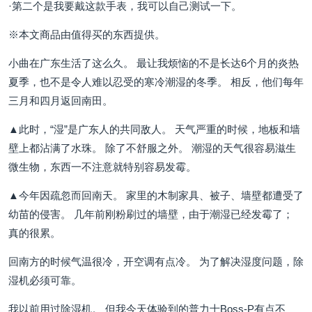
·第二个是我要戴这款手表，我可以自己测试一下。
※本文商品由值得买的东西提供。
小曲在广东生活了这么久。 最让我烦恼的不是长达6个月的炎热
夏季，也不是令人难以忍受的寒冷潮湿的冬季。 相反，他们每年
三月和四月返回南田。
▲此时，“湿”是广东人的共同敌人。 天气严重的时候，地板和墙
壁上都沾满了水珠。 除了不舒服之外。 潮湿的天气很容易滋生
微生物，东西一不注意就特别容易发霉。
▲今年因疏忽而回南天。 家里的木制家具、被子、墙壁都遭受了
幼苗的侵害。 几年前刚粉刷过的墙壁，由于潮湿已经发霉了；
真的很累。
回南方的时候气温很冷，开空调有点冷。 为了解决湿度问题，除
湿机必须可靠。
我以前用过除湿机。 但我今天体验到的普力士Boss-P有点不