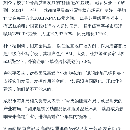
如今，楼宇经济高质量发展的“价值”已经显现。 记者从会上了解
到，2021年上半年，成都超甲级商业写字楼市场运行良好，平均
租金在每平方米103.13-147.16元之间。 19栋超甲级写字楼中，
有15栋的租户国家税收净收入超过亿元。 超甲级写字楼市场净
吸纳22803平方米，入驻率为83.97%，同比增长3.39%。
种下梧桐树，招来金凤凰。 以仁恒置地广场为例，作为成都首批
超甲级商业写字楼，其租户包括IBM、大众、杜邦等40多家世界
500强企业，外资企事业单位占比高达为 70%。
在张平看来，这些国际高端企业相继落地，说明成都已经具备了
支撑它们发展、发挥作用的空间。 “如果没有国际化、现代化的
建筑，他们是不可能来的。”
成都市商务局相关负责人表示：“今天的建筑布局，就是明天的
产业布局。” 如果建筑的功能品质和服务品质不高，势必成为影
响未来高端产业引进和高端产业集聚的“短板”。 .
河南商报 首席记者 高战战 通讯员 宋锐/记者 王芳贤 左东臣/图