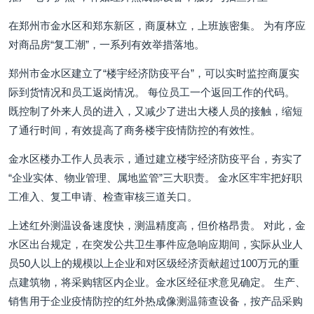
在郑州市金水区和郑东新区，商厦林立，上班族密集。 为有序应
对商品房“复工潮”，一系列有效举措落地。
郑州市金水区建立了“楼宇经济防疫平台”，可以实时监控商厦实
际到货情况和员工返岗情况。 每位员工一个返回工作的代码。
既控制了外来人员的进入，又减少了进出大楼人员的接触，缩短
了通行时间，有效提高了商务楼宇疫情防控的有效性。
金水区楼办工作人员表示，通过建立楼宇经济防疫平台，夯实了
“企业实体、物业管理、属地监管”三大职责。 金水区牢牢把好职
工准入、复工申请、检查审核三道关口。
上述红外测温设备速度快，测温精度高，但价格昂贵。 对此，金
水区出台规定，在突发公共卫生事件应急响应期间，实际从业人
员50人以上的规模以上企业和对区级经济贡献超过100万元的重
点建筑物，将采购辖区内企业。金水区经征求意见确定。 生产、
销售用于企业疫情防控的红外热成像测温筛查设备，按产品采购