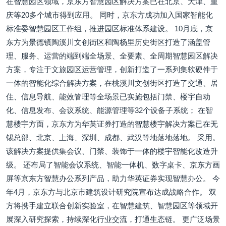
在智慧园区领域，京东方智慧园区解决方案已在北京、天津、重
庆等20多个城市得到应用。 同时，京东方成功加入国家智能化
标准委智慧园区工作组，推进园区标准体系建设。 10月底，京
东方为景德镇陶溪川文创街区和陶杨里历史街区打造了涵盖管
理、服务、运营的端到端全场景、全要素、全周期智慧园区解决
方案，专注于文旅园区运营管理，创新打造了一系列集软硬件于
一体的智能化综合解决方案，在桃溪川文创街区打造了交通、居
住、信息导航、能效管理等全场景已实施包括门禁、楼宇自动
化、信息发布、会议系统、能源管理等32个设备子系统； 在智
慧楼宇方面，京东方为华英证券打造的智慧楼宇解决方案已在无
锡总部、北京、上海、深圳、成都、武汉等地落地落地。 采用。
该解决方案提供集会议、门禁、装饰于一体的楼宇智能化改造升
级。 还布局了智能会议系统、智能一体机、数字桌卡、京东方画
屏等京东方智慧办公系列产品，助力华英证券实现智慧办公。 今
年4月，京东方与北京市建筑设计研究院宣布达成战略合作。 双
方将携手建立联合创新实验室，在智慧建筑、智慧园区等领域开
展深入研究探索，持续深化行业交流，打通生态链。 更广泛场景