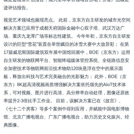
迹评估报告。
视觉艺术领域也频现亮点。 此前，京东方自主研发的城市光空间
解决方案已应用于成都天府国际金融中心双子塔、武汉万达广
场、重庆九龙潭广场等标志性建筑。 今年年初，京东方自主研发
设计的巨型“雪花”装置在举世瞩目的冰雪大赛中大放异彩； 在第
17届威尼斯国际建筑双年展中国馆回展中，BOE（京东方）运用
自主研发的物联网平台、智能终端媒体管控系统、全链路信息安
全加密技术等物联网前沿技术物助120块悬浮在空中的展示面
板，释放出科技与艺术完美融合的光影魅力； 此外，BOE（京
东方）8K超高清视频画质增强解决方案依托领先的AIoT技术体
系，可对视频、图片进行高清、高分辨率自动处理，图像还原效
率提升2-3倍比手工作业。 目前，该解决方案已在《故宫》、
《七十二个房客》等多个案例中得到应用，并赋能中国电影博物
馆、北京广播电视台、广东广播电视台，助力历史文化振兴。经
典图像。