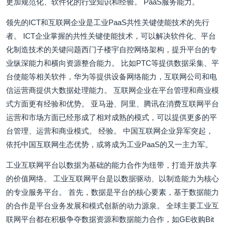
更加规范化、软件化的行业知识和经验。 PaaS服务能力。
领先的ICT和互联网企业是工业PaaS共性关键使能技术的先行
者。 ICT企业掌握的共性关键使能技术，可以解决软件化、平台
化制造技术的关键问题西门子楼宇自控网络架构，提升平台的专
业纵深能力和横向资源整合能力。 比如PTC等提供数据采集、平
台使能等相关软件，华为等提供设备网络能力，互联网公司和电
信运营商提供大数据处理能力。 互联网企业在平台管理和商业模
式方面更有经验和优势。 亚马逊、阿里、腾讯在消费互联网平台
运营和市场方面已经形成了相对成熟的模式，可以提供更多的平
台管理、运营和商业模式。 经验。 中国互联网企业异军突起，
依托中国互联网生态优势，或将成为工业PaaS的又一主力军。
工业互联网平台以数据为基础的能力合作为纽带，打造开放共享
的价值网络。 工业互联网平台是以数据驱动、以制造能力为核心
的专业服务平台。 首先，数据是平台的核心要素，基于数据能力
的合作是平台业务发展和模式创新的动力源泉。 全球主要工业互
联网平台都在积极争夺数据资源和数据能力合作，如GE收购Bit