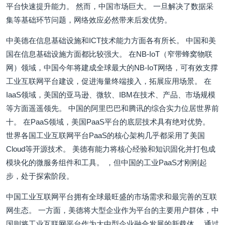
平台快速提升能力。 然而，中国市场巨大。 一旦解决了数据采
集等基础环节问题，网络效应必然带来后发优势。
中美德在信息基础设施和ICT技术能力方面各有所长。 中国和美
国在信息基础设施方面都比较强大。 在NB-IoT（窄带蜂窝物联
网）领域，中国今年将建成全球最大的NB-IoT网络，可有效支撑
工业互联网平台建设，促进海量终端接入，拓展应用场景。 在
IaaS领域，美国的亚马逊、微软、IBM在技术、产品、市场规模
等方面遥遥领先。 中国的阿里巴巴和腾讯的综合实力位居世界前
十。 在PaaS领域，美国PaaS平台的底层技术具有绝对优势。
世界各国工业互联网平台PaaS的核心架构几乎都采用了美国
Cloud等开源技术。 美德有能力将核心经验和知识固化并打包成
模块化的微服务组件和工具。 ，但中国的工业PaaS才刚刚起
步，处于探索阶段。
中国工业互联网平台拥有全球最旺盛的市场需求和最完善的互联
网生态。 一方面，美德将大型企业作为平台的主要用户群体，中
国则将工业互联网平台作为大中型企业融合发展的新载体。 通过