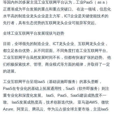
等国内外20多家主流工业互联网平台认为，工业PaaS（ as a ）
正逐渐成为平台发展的重点和重点突破口。 在这一领域，信息化
水平高的制造业龙头企业是主力军，ICT企业是关键使能技术的
先行者，具有生态优势的互联网龙头企业可能异军突起。
全球工业互联网平台发展现状与趋势
目前，全球领先的制造企业、ICT龙头企业、互联网龙头企业，
都立足各自优势，从不同层面、不同角度打造工业互联网平台。
工业互联网平台虽然发展时间不长，但都有快速扩张的趋势。 他
们积极探索技术、管理、商业模式等方面的规律，并取得了一定
的进展。
工业互联网平台呈现IaaS（基础设施即服务）的寡头垄断，
PaaS在专业化的基础上拓展通用性，SaaS（软件即服务）则注
重专业化和深度化发展。 IaaS、PaaS、SaaS建设成熟度不一
致。 IaaS发展成熟度高，技术创新迭代快。 亚马逊AWS、微软
Azure、阿里云、腾讯云、华为云占据全球主要市场，主流IaaS