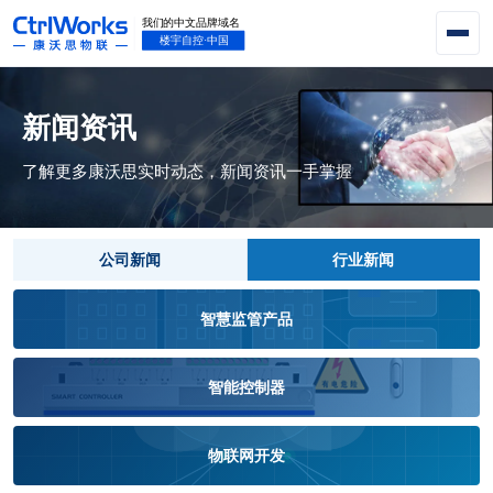
新闻资讯
了解更多康沃思实时动态，新闻资讯一手掌握
公司新闻
行业新闻
智慧监管产品
智能控制器
物联网开发