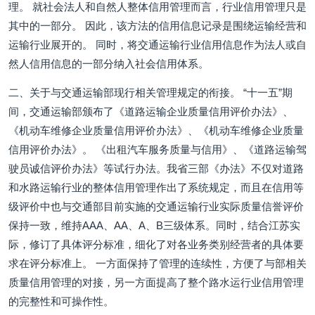
理。 就社会法人和自然人整体信用管理而言，行业信用管理只是
其中的一部分。 因此，该方法的信用信息记录是围绕运输经营和
运输行业展开的。 同时，将交通运输行业信用信息作为法人或自
然人信用信息的一部分纳入社会信用体系。
二、关于与交通运输部现行相关管理规定的衔接。 “十一五”期
间，交通运输部颁布了《道路运输企业质量信用评价办法》、
《机动车维修企业质量信用评价办法》、《机动车维修企业质量
信用评价办法》。 《出租汽车服务质量与信用》、《道路运输驾
驶员诚信评价办法》等试行办法。我省三部《办法》不仅对道路
和水路运输行业的整体信用管理作出了系统规定，而且在信用等
级评价中也与交通部目前实施的交通运输行业实际质量信誉评价
保持一致，维持AAA、AA、A、B三级体系。同时，结合江苏实
际，修订了具体评分标准，细化了对各业务类别经营者的具体要
求在评分标准上。 一方面保持了管理的连续性，方便了与部相关
质量信用管理的对接，另一方面提高了整个路水运行业信用管理
的完整性和可操作性。