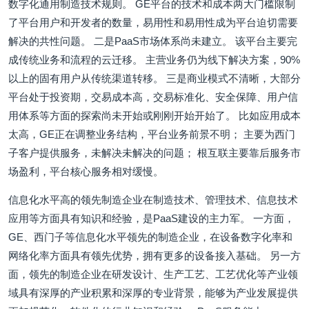
数字化通用制造技术规则。 GE平台的技术和成本两大门槛限制
了平台用户和开发者的数量，易用性和易用性成为平台迫切需要
解决的共性问题。 二是PaaS市场体系尚未建立。 该平台主要完
成传统业务和流程的云迁移。 主营业务仍为线下解决方案，90%
以上的固有用户从传统渠道转移。 三是商业模式不清晰，大部分
平台处于投资期，交易成本高，交易标准化、安全保障、用户信
用体系等方面的探索尚未开始或刚刚开始开始了。 比如应用成本
太高，GE正在调整业务结构，平台业务前景不明； 主要为西门
子客户提供服务，未解决未解决的问题； 根互联主要靠后服务市
场盈利，平台核心服务相对缓慢。
信息化水平高的领先制造企业在制造技术、管理技术、信息技术
应用等方面具有知识和经验，是PaaS建设的主力军。 一方面，
GE、西门子等信息化水平领先的制造企业，在设备数字化率和
网络化率方面具有领先优势，拥有更多的设备接入基础。 另一方
面，领先的制造企业在研发设计、生产工艺、工艺优化等产业领
域具有深厚的产业积累和深厚的专业背景，能够为产业发展提供