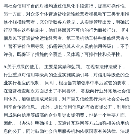
与社会信用平台的对接均通过信息化手段进行，提高可操作性。
另一方面，对众多个体普通货物运输经营者和机动车三类专用维
修小规模经营者，充分听取各方意见，从实际管理出发，明确试
行期间在这些措施中，他们将因其不可信的行为而被打分。 但4
辆及以下普通货物运输经营者、第三类机动车特种维修经营者今
年暂不评价信用等级（仍需评价其从业人员的信用等级），不予
评价。既保证了措施的全覆盖，又体现了可操作性和公平性。
5.关于成果的使用。 主要是奖励和惩罚。 在现有法律法规下，
行业重点对信用等级高的企业实施奖励引导，对信用等级低的企
业实行相应的限制。 同时，根据当前加强事中事后监管的要求，
在监督检查频次方面提出了不同要求。 积极向行业外拓展社会信
用体系，加强信用成果运用，对严重失信经营行为向社会公共信
用平台传递信息。 此外，通过信用信息的有效市场公开，利用信
用成果向信用等级高的企业引导市场消费，也是一个重要方面。
因此，《办法》明确指出，应通过互联网等方式加强相关信用信
息的公开，同时鼓励社会信用服务机构依据国家有关法律、法规