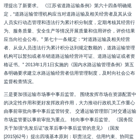
理提出了新要求。 《江苏省道路运输条例》第六十四条明确规
定，“道路运输管理机构应当对道路运输及相关经营者及其从业
人员实行动态管理和违法行为累计积分制度，定期考核其经营行
为、服务质量、安全生产等情况开展质量和信用评价，评价结果
应当向社会公布。” 第七十一条规定：“对道路运输及相关经营
者、从业人员违法行为累计积分达到规定数额的，道路运输管理
机构可以暂扣或者吊销道路运输经营许可证、道路运输证或者资
格证书。” 2013年1月1日实施的《国内水路运输管理条例》第五
条明确要求建立水路运输经营者信用管理制度，及时向社会公布
监督检查情况。
三是要加强运输市场事中事后监管。 围绕发挥市场在资源配置中
的决定性作用和更好发挥政府作用，大力推动行政机关工作重心
由事前审批向事中事后监管转变。 交通运输管理部门对交通运输
市场监管要以事前审批为重点。 转向事中事后监管。 《国务院
关于加强“先发后证”改革后事中事后监管的意见》（国发
[2015]62号）提出四项基本原则：职责法定、信用约束、协同监