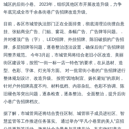
城区的后街小巷。 2023年，组织其他区市开展改造升级，力争
年底完成全市千余条街巷广告招牌改造升级。
目前，各区市城管执法部门正在全面排查，彻底清理沿街擅自悬
挂、张贴商业广告、门贴、窗花、条幅广告、广告牌等问题。 .
并对楼顶广告（字）、LED招牌、外挂招牌、陈旧破损的广告招
牌、多层招牌等问题，逐巷整治违法设置，确保后街广告招牌胡
同整齐规范。 今年3月起，市城管局将结合老旧小区改造、美丽
街区建设等，按照“一街一标一店一特色”的要求，在从选材、造
型、色彩、字体、灯光等方面。 对一批背街小巷的广告招牌进行
整体规划设计、改造升级。 按照“因地制宜、扬长避短”的原则，
针对户外招牌高度不均、材料低档、内容杂乱、色彩不协调、陈
旧褪色等突出问题，逐条检查，逐条整治。 全面整治，提升后街
小巷广告招牌档次。
据了解，市城管局还将结合责任区制、城管班子成员进社区、智
慧监管等工作推进任务落实。 通过举办“平凡小巷里的美人”店招
公益更新等活动，激发社会力量参与共建共治，扎实做好“美文