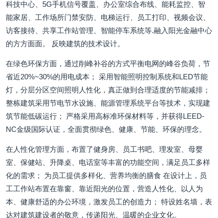
科技中心、5G手机信号覆盖、办公室综合布线、能耗监控、智
能家居、工作场所门禁安防、电梯运行、员工打印、视频会议、
访客接待、共享工作站管理、智能停车系统等.融入阳光金融中心
的方方面面。 反映建筑的技术设计。
在绿色环保方面，通过削峰补谷的方式平衡电网的峰谷负荷，节
省近20%~30%的用电成本； 采用智能照明控制系统和LED节能
灯，分层分区空间照明人性化，真正做到合理适度的节能减排；
整栋建筑采用节电节水设施、能源管理系统平台等技术，实现建
筑节能低碳运行； 严格采用高标准环保材料等，并获得LEED-
NC金级国际认证，全面贯彻绿色、健康、节能、环保的理念。
在人性化管理方面，布置了健身房、员工书吧、理发室、母婴
室、保健站、升降桌、电话室等丰富的功能空间，满足员工多样
化的需求； 为员工提供多样化、营养均衡的膳食 在设计上，员
工工作站布置在靠窗、靠近阳光的位置，营造人性化、以人为
本、健康舒适的办公环境，激发员工的创造力； 特设姓名墙，表
达对建筑建设者的敬意，传递阳光、温暖的企业文化。