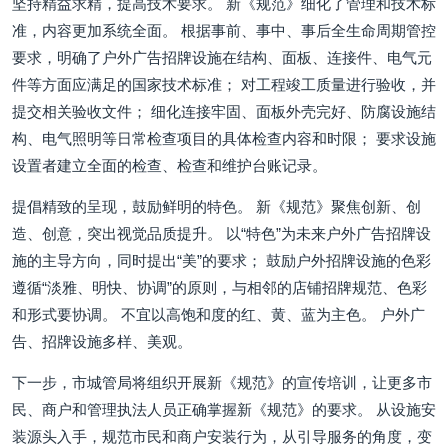
坚持精益求精，提高技术要求。 新《规范》细化了管理和技术标
准，内容更加系统全面。 根据事前、事中、事后全生命周期管控
要求，明确了户外广告招牌设施在结构、面板、连接件、电气元
件等方面应满足的国家技术标准； 对工程竣工质量进行验收，并
提交相关验收文件； 细化连接牢固、面板外壳完好、防腐设施结
构、电气照明等日常检查项目的具体检查内容和时限； 要求设施
设置者建立全面的检查、检查和维护台账记录。
提倡精致的呈现，鼓励鲜明的特色。 新《规范》聚焦创新、创
造、创意，突出视觉品质提升。 以“特色”为未来户外广告招牌设
施的主导方向，同时提出“美”的要求； 鼓励户外招牌设施的色彩
遵循“淡雅、明快、协调”的原则，与相邻的店铺招牌规范、色彩
和形式要协调。 不宜以高饱和度的红、黄、蓝为主色。 户外广
告、招牌设施多样、美观。
下一步，市城管局将组织开展新《规范》的宣传培训，让更多市
民、商户和管理执法人员正确掌握新《规范》的要求。 从设施安
装源头入手，规范市民和商户安装行为，从引导服务的角度，变