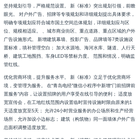
坚持规划引导，严格规范设置。 新《标准》突出规划引领，前瞻
眼光。 对户外广告、招牌等专项规划和详细规划提出具体要求，
明确专项规划应符合城市国土空间总体规划，详细规划应与区
位、规模相适应。 、城市商业街区、重点道路、重点区域的户外
广告设施形式。 新增建筑幕墙、投影广告、品牌墙等7类设施设
置标准，填补管理空白； 加大水源地、海河水库、隧道、人行天
桥、建筑工地围挡、车身LED等禁标力度。 范围和情况，明确监
管红线。
优化营商环境，提升服务水平。 新《标准》立足于优化营商环
境，变管理为服务。 在“青岛电经”微信小程序中新增“门前招牌前
置服务”内容，让设置招牌的用户享受在线引导的便利； 适度放
宽宣传会，在工地红线范围内设置临时宣传设施时限由原来的1
天适度放宽至5天； 允许24小时营业服务的办公场所和生产经营
场所，允许加设小边标志； 建筑（构筑物）同一面墙体户外广告
总面积调整适度放宽。