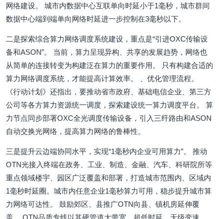
网络建设。 城市内数据中心互联单向时延小于1毫秒，城市群间
数据中心端到端单向网络时延进一步控制在3毫秒以下。
二是探索综合算力网络调度系统建设，重点是“引进OXC传输设
备和ASON”。 当前，算力呈现异构、共享的发展趋势，网络也
从简单的连接转变为构建泛在算力的重要作用。 只有构建合适的
算力网络调度系统，才能提高计算效率。 、优化管理流程。
《行动计划》还指出，要推动省市政府、基础电信企业、第三方
公司等各方算力资源统一调度，探索建设统一算力调度平台。 算
力节点同步部署OXC全光调度传输设备，引入三纤路由和ASON
自动交换光网络，提高算力网络的鲁棒性。
三是提升云边端协同水平，实现“1毫秒内企业可用算力”。 推动
OTN光接入终端在政务、工业、制造、金融、汽车、科研院所等
重点领域楼宇、园区广泛覆盖和部署，打造城市范围内、区域内
1毫秒时延圈。城市内任意企业1毫秒算力可用，稳步提升城市算
力网络可达性。 鼓励郊区、县推广OTN向县、镇机房延伸覆
盖。 OTN品质专线以其硬管道大带宽、超低时延、无级变速、