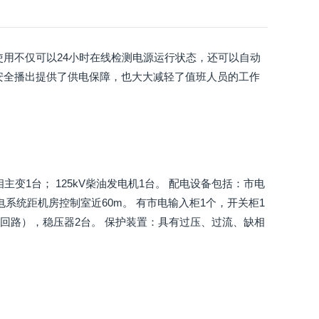
使用不仅可以24小时在线检测电源运行状态，还可以自动
安全播出提供了供电保障，也大大减轻了值班人员的工作
相主变1台； 125kV柴油发电机1台。 配电设备包括：市电
配电系统距机房控制室近60m。 有市电输入柜1个，开关柜1
出回路），稳压器2台。 保护装置：具有过压、过流、缺相
。