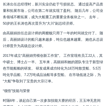
长涛出任总经理时，新川实业仍处于亏损状态。 通过提高产品质
量和拓展市场，公司在第二年就实现了盈利。 随后几年，公司业
务领域不断拓展，成为大船重工的重要业务板块之一。 去年，
50岁的王长涛也再次晋升为“大川”副总经济师。
由高丽娟担任总设计师的两艘舰只用了一年的时间就交付了。 随
后，高丽娟设计的船只越来越多，吨位也越来越重。 她也从总设
计师晋升为高级总设计师。
2017年成立“高丽娟劳模创新工作室”。 工作室现有员工22人，其
中硕士、博士占一半。 五年来，高丽娟和她的团队专注于新型绿
色节能船舶的研发。 研发成果成功转化为18万吨散货船、5.5万
吨化学品船、7.2万吨成品油船等多型船。 在市场低迷之际，为
“大船”争取到了宝贵的大宗订单。
“领悟”技能与荣誉
时隔6年，谈起自己第一次参加技能大赛的经历，王玉坤无意间