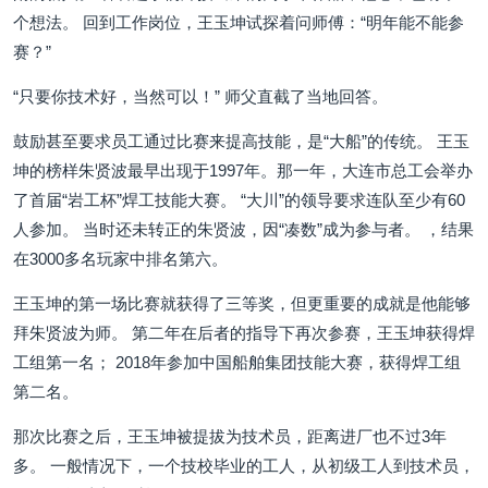
个想法。 回到工作岗位，王玉坤试探着问师傅：“明年能不能参
赛？”
“只要你技术好，当然可以！” 师父直截了当地回答。
鼓励甚至要求员工通过比赛来提高技能，是“大船”的传统。 王玉
坤的榜样朱贤波最早出现于1997年。那一年，大连市总工会举办
了首届“岩工杯”焊工技能大赛。 “大川”的领导要求连队至少有60
人参加。 当时还未转正的朱贤波，因“凑数”成为参与者。 ，结果
在3000多名玩家中排名第六。
王玉坤的第一场比赛就获得了三等奖，但更重要的成就是他能够
拜朱贤波为师。 第二年在后者的指导下再次参赛，王玉坤获得焊
工组第一名； 2018年参加中国船舶集团技能大赛，获得焊工组
第二名。
那次比赛之后，王玉坤被提拔为技术员，距离进厂也不过3年
多。 一般情况下，一个技校毕业的工人，从初级工人到技术员，