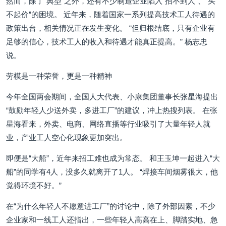
然而，除了“典型”之外，还有不少制造企业陷入“招不到人”、“买
不起价”的困境。 近年来，随着国家一系列提高技术工人待遇的
政策出台，相关情况正在发生变化。 “但归根结底，只有企业有
足够的信心，技术工人的收入和待遇才能真正提高。” 杨志忠
说。
劳模是一种荣誉，更是一种精神
今年全国两会期间，全国人大代表、小康集团董事长张星海提出
“鼓励年轻人少送外卖，多进工厂”的建议，冲上热搜列表。 在张
星海看来，外卖、电商、网络直播等行业吸引了大量年轻人就
业，产业工人空心化现象更加突出。
即便是“大船”，近年来招工难也成为常态。 和王玉坤一起进入“大
船”的同学有4人，没多久就离开了1人。 “焊接车间烟雾很大，他
觉得环境不好。”
在“为什么年轻人不愿意进工厂”的讨论中，除了外部因素，不少
企业家和一线工人还指出，一些年轻人高高在上、脚踏实地、急