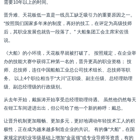
需要10年以上的时间。
晋升难、天花板低一直是一线员工缺乏吸引力的重要原因之一。
“按照我们国家多年来的制度，再好的技工，在评定为高级技师
后，其职业发展也就告一段落了。” 大船集团工会主席宋佐强
说。
《大船》的小环境，天花板早就被打破了。 按照规定，在企业举
办的技能大赛中获得工种第一名的，晋升更高的职业资格； 技
师、总技师，连任中国船舶工业总公司技术组长、总技师等职
务。 以上4个职位相当于“大川”正职级、副主任级、总经理助理
级、副总经理级的行政级别。
从去年开始，戴振涛开始享受总经理助理待遇。 虽然他仍然每天
在钳工车间进进出出，但公司给了他一个新的称呼：戴总。
让晋升机制更加顺畅、更加多元，更好地调动年轻技术工人的积
极性，正在成为越来越多制造企业的共识。 有的像“大船”，在国
家规定的职业等级基础上增加“金蓝领”或专业导师等资质，有的