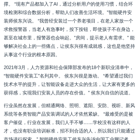
撑。 “现有产品都加入了AI，通过分析用户的使用习惯，结合环
境检测和综合数据分析，帮助人们改善生活环境。”智能硬件安
装师侯东兴说。 “我曾经安装过一个养老项目，在老人家放一个
求救报警器，当老人有急事时，按下按钮，即使孩子不在身边，
甚至在城市里，报警器也会响起。”房间，提示老人有需求。” 能
够解决社会上的一些痛点，让侯东兴很有成就感，这也是他坚持
从事这个行业的根本原因。
2021年3月，人力资源和社会保障部发布的18个新职业清单中，
“智能硬件安装工”名列其中。 侯东兴很是激动。 “希望通过我们
技术水平的提升，让智能设备走进大众的生活，让大家有更多的
获得感，实现我们安装人员的存在价值。” 侯东兴自信的说道。
行业虽然在发展，但精通网络、照明、遮阳、安防、视听、新风
系统等各类智能产品安装调试的人才依然紧缺。 “最难受的是被
客户催促，行业在发展，我们人手不够……学校没有这样的人
才，也没有职业培训标准，招不到合适的人，所以我们只能通过
市场进行探索。” 智能硬件安装工侯东兴告诉中国工业网记者。