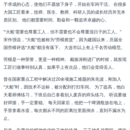
于求成的心态，使他们不愿放下身子，开始在车间干活。 在很多
大国工匠看来，技师、医生、教师、科研人员的成长经历并无本
质区别。 他们都需要时间、勤奋和一颗追求卓越的心。
“‘大船’需要也尊重工人，但不需要也不会尊重混日子的工人。”
宋作强说，“大船”也被称为“劳模摇篮”，因为建国以来，历届全
国劳模评选“大船”都没有落下。 大连市以上有上千名劳动模范。
劳模是一种荣誉，更是一种精神。 戴振涛刚进厂的时候，就发现
工匠们做事特别认真，如果手上有次品，他们会觉得丢人。
曾在国家重点工程中解决过20余项施工难题的朱先波，刚加入
“大船”时，因技术不达标，被分配到打扫车间。 为了提高，他白
天看师傅练习，下班后自己拿着别人废弃的焊头练习。 听说要做
好焊接，手一定要稳。 每天回家后，他把一个啤酒瓶放在地上，
手里拿着水壶，每次都从不同的距离往里面倒水，直到不漏水为
止。