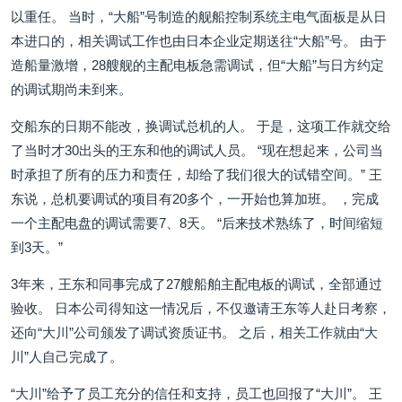
以重任。 当时，“大船”号制造的舰船控制系统主电气面板是从日
本进口的，相关调试工作也由日本企业定期送往“大船”号。 由于
造船量激增，28艘舰的主配电板急需调试，但“大船”与日方约定
的调试期尚未到来。
交船东的日期不能改，换调试总机的人。 于是，这项工作就交给
了当时才30出头的王东和他的调试人员。 “现在想起来，公司当
时承担了所有的压力和责任，却给了我们很大的试错空间。” 王
东说，总机要调试的项目有20多个，一开始也算加班。 ，完成
一个主配电盘的调试需要7、8天。 “后来技术熟练了，时间缩短
到3天。”
3年来，王东和同事完成了27艘船舶主配电板的调试，全部通过
验收。 日本公司得知这一情况后，不仅邀请王东等人赴日考察，
还向“大川”公司颁发了调试资质证书。 之后，相关工作就由“大
川”人自己完成了。
“大川”给予了员工充分的信任和支持，员工也回报了“大川”。 王