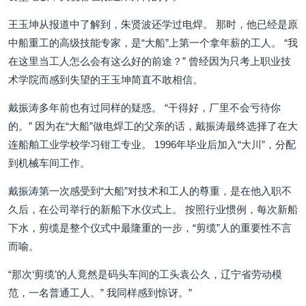
王玉坤从报道中了解到，朱贤波还学过电焊。 那时，他已经是原
中船重工的高级技能专家，是“大船”上第一个拿年薪的工人。 “我
在这里当工人怎么会有这么好的前途？” 曾经因为只考上职业技
术学院而感到失望的王玉坤简直不敢相信。
戴振涛多年前也有过同样的疑惑。 “干得好，厂里不会亏待你
的。” 因为在“大船”做电焊工的父亲的话，戴振涛最终选择了在大
连船舶工业学校学习钳工专业。 1996年毕业后加入“大川”，分配
到机械车间工作。
戴振涛第一次感受到“大船”对技术和工人的尊重，是在他入职不
久后，在公司举行的新船下水仪式上。 按照行业惯例，每次新船
下水，剪缆是整个仪式中最隆重的一步，“剪缆”人的重要性不言
而喻。
“那次‘剪缆’的人竟然是码头车间的工头袁公久，辽宁省劳动模
范，一名普通工人。” 我同样感到惊讶。”