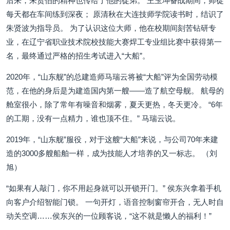
后来，朱贤伯的精神也传给了他的徒弟。 王玉坤备战期间，师徒
每天都在车间练到深夜； 原清秋在大连技师学院读书时，结识了
朱贤波为指导员。 为了认识这位大师，他在校期间刻苦钻研专
业，在辽宁省职业技术院校技能大赛焊工专业组比赛中获得第一
名，最终通过严格的招生考试进入“大船”。
2020年，“山东舰”的总建造师马瑞云将被“大船”评为全国劳动模
范，在他的身后是为建造国内第一艘——造了航空母舰。 航母的
舱室很小，除了常年有噪音和烟雾，夏天更热，冬天更冷。 “6年
的工期，没有一点精力，谁也顶不住。” 马瑞云说。
2019年，“山东舰”服役，对于这艘“大船”来说，与公司70年来建
造的3000多艘船舶一样，成为技能人才培养的又一标志。 （刘
旭）
“如果有人敲门，你不用起身就可以开锁开门。” 侯东兴拿着手机
向客户介绍智能门锁。 一句开灯，语音控制窗帘开合，无人时自
动关空调……侯东兴的一位顾客说，“这不就是懒人的福利！”