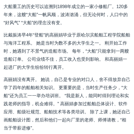
大船重工的历史可以追溯到1898年成立的一家小修船厂。120多
年来，这艘“大船”一帆风顺，波涛汹涌，但无论何时，人口中的
“好风气” “大船”的理念没有变。
比戴振涛早4年“登船”的高丽娟毕业于原哈尔滨船舶工程学院船舶
与海洋工程系。 她是当时为数不多的大学生之一。 刚开始工作
时，她遇到了不景气的造船市场。 每年，“大船”只能拿到一两艘
造船订单。 公司业绩不佳，员工收入也受到影响。 和高丽娟一
起进厂的大学生纷纷转行离开。
高丽娟没有离开。 她说，自己是专业的对口人，舍不得放弃自己
学了四年的船舶相关知识。 更重要的是，当时生产任务少，“大
船”还为员工一一举办培训班。 “我是新人，能同时得到理论和实
践老师的指导，机会难得。” 高丽娟参加过船舶总体设计、软件
应用、船级社规范、船舶技术等各类培训。 除了上课，她还自己
画船舶设计图，然后和他们一起向厂里的老师、师傅请教，“相
当于带薪进修”。