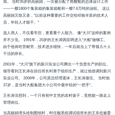
加。 当时35岁的高丽娟，一次被分配了两艘船的总体设计工作
——一艘1800个集装箱的集装箱船和一艘7.6万吨的油轮。 这让
高丽娟又惊又喜，“以前这种重要的工作交给经验丰富的技术人
员，年轻人才能干。”
选人用人，不仅看学历，更看重个人能力。 像“大川”这样的案例
并不少见。 1991年，20岁的王长涛因应聘进入“大船”做铆工。
由于他肯吃苦耐劳，技术进步很快，一年后就当上了带领几十人
干活的班长。
2001年，“大川”旗下的新川实业公司腾出一个负责生产的职位。
领导看到王长涛在担任班长时善于组织生产，就让他借调到新川
实业公司。 2008年，公司原总经理退休，王长涛接任。 当时他
37岁，是当时大船集团大小公司中最年轻的“一把手”。
王长涛没想到，一个只有初中文凭的农村孩子，竟然能一路走上
管理岗位。
当高丽娟埋头绘制图纸时，时任舰系统调试组班长的王东也被委