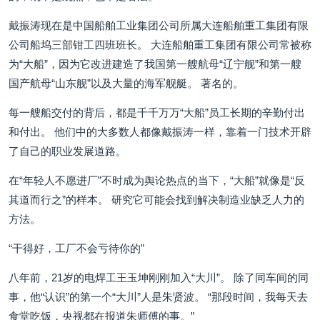
戴振涛现在是中国船舶工业集团公司所属大连船舶重工集团有限
公司船坞三部钳工四班班长。 大连船舶重工集团有限公司常被称
为“大船”，因为它改进建造了我国第一艘航母“辽宁舰”和第一艘
国产航母“山东舰”以及大量的海军舰艇。 著名的。
每一艘船交付的背后，都是千千万万“大船”员工长期的辛勤付出
和付出。 他们中的大多数人都像戴振涛一样，靠着一门技术开辟
了自己的职业发展道路。
在“年轻人不愿进厂”不时成为舆论热点的当下，“大船”就像是“反
其道而行之”的样本。 研究它可能会找到解决制造业缺乏人力的
方法。
“干得好，工厂不会亏待你的”
八年前，21岁的电焊工王玉坤刚刚加入“大川”。 除了同车间的同
事，他“认识”的第一个“大川”人是朱贤波。 “那段时间，我每天去
食堂吃饭，央视都在报道朱师傅的事。”