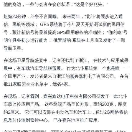
他的身边，一些与会者在窃窃私语：“这是个好兆头。”
短短20分钟，斗争不言而喻。 未来两年，“北斗”将逐步进入通
信、民航等领域； GPS系统将于今年夏天开始测试新的民用信
号，预计新信号将显着提高GPS民用服务的准确性； “伽利略”号
明年具备初步运行能力； 俄罗斯的 系统在上月底又发射了一颗
导航卫星。
在这场卫星导航盛宴中，记者还找到了浙江。 在技术与应用成果
展中，有车载汽车导航联盟展。 作为北斗系统第一个也是唯一一
个民用产业，发起者是来自浙江的嘉兴嘉利电子有限公司。 在首
批11家联盟企业名单中，我省4家。
在现场，记者看到，嘉兴鑫达电子科技有限公司研发了一款北斗
车载监控应用产品。 这些终端产品呈长方形，重约200克，厚度
约2厘米。 它们可以安装在电动汽车和汽车上，通过2G网络将信
息及时传输到监控中心。 已在嘉兴地区推广应用。