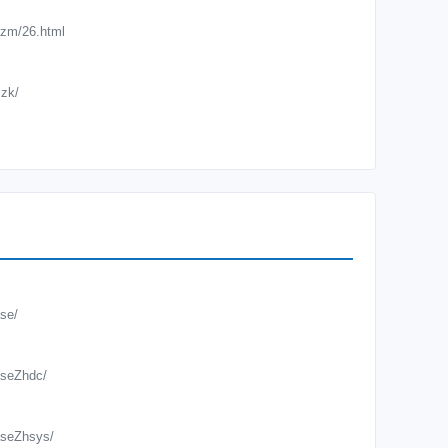
nzm/26.html
zk/
zk/954.html
zk/953.html
zk/952.html
se/
zk/951.html
aseZhdc/
zk/950.html
aseZhsys/