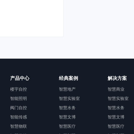
风阀执行器
https://www.kangwosi.com.cn/c
https://www.kangwosi.com.cn/zn
供全方位管理解决方案
红谷滩现代服务产业园
风管型一氧化碳变送器
https://www.kangwosi.com.cn/c
https://www.kangwosi.com.cn/zn
供全方位管理解决方案
爱情海购物公园、城市花
风管型二氧化碳变送器
https://www.kangwosi.com.cn/c
https://www.kangwosi.com.cn/zn
型建筑管理方式
武侯区武青西三路南侧社
智慧物联 - 产品分类
https://www.kangwosi.com.cn/c
https://www.kangwosi.com.cn/zh
温度
江苏常州中以数字谷项目
智慧医院后勤管理平台
https://www.kangwosi.com.cn/c
产品中心
经典案例
解决方案
https://www.kangwosi.com.cn/zh
更高效的管理方式
达州东部经济开发区生态
楼宇自控
智慧地产
智慧商业
能耗管理平台
https://www.kangwosi.com.cn/c
智能照明
智慧实验室
智慧实验室
https://www.kangwosi.com.cn/zh
杭州钱塘区义蓬片区人才
阀门自控
智慧水务
智慧水务
动环监控系统
https://www.kangwosi.com.cn/c
智能传感
智慧文博
智慧文博
https://www.kangwosi.com.cn/zh
在眉睫
南昌市红谷滩区公共卫生
智慧物联
智慧医疗
智慧医疗
楼宇自控系统
https://www.kangwosi.com.cn/c