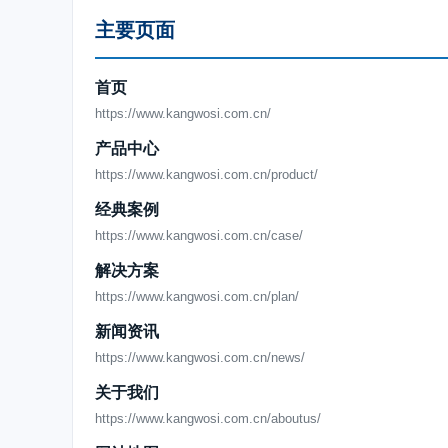
主要页面
首页
https://www.kangwosi.com.cn/
产品中心
https://www.kangwosi.com.cn/product/
经典案例
https://www.kangwosi.com.cn/case/
解决方案
https://www.kangwosi.com.cn/plan/
新闻资讯
https://www.kangwosi.com.cn/news/
关于我们
https://www.kangwosi.com.cn/aboutus/