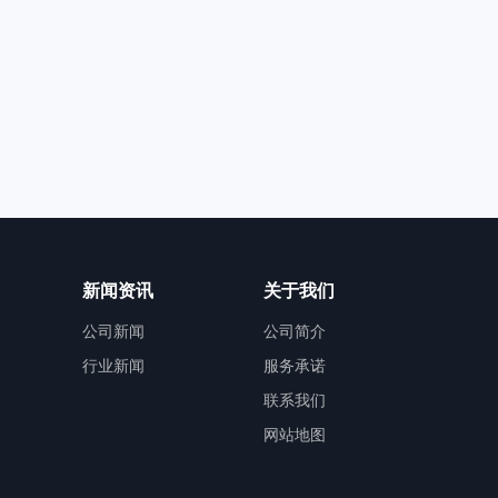
aseZhdc/1725.html
cg/32.html
aseZhdc/1710.html
cg/22.html
园商住综合体
aseZhdc/1704.html
cg/13.html
区公共文化服务综合设施
aseZhdc/1701.html
wl/
aseZhdc/1693.html
新闻资讯
关于我们
wl/1514.html
智慧城综合开发建设项目（安置房一期工程）
公司新闻
公司简介
aseZhdc/1686.html
行业新闻
服务承诺
wl/832.html
专项租赁房
联系我们
aseZhdc/1685.html
网站地图
wl/831.html
服务中心项目
aseZhdc/1681.html