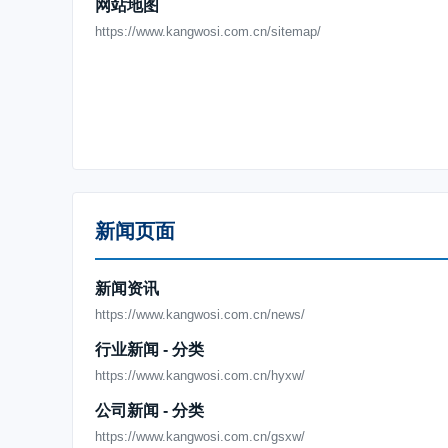
网站地图
https://www.kangwosi.com.cn/sitemap/
新闻页面
新闻资讯
https://www.kangwosi.com.cn/news/
行业新闻 - 分类
https://www.kangwosi.com.cn/hyxw/
公司新闻 - 分类
https://www.kangwosi.com.cn/gsxw/