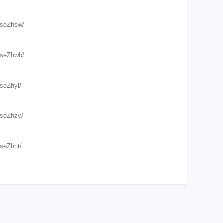
zk/949.html
aseZhsw/
cg/
aseZhwb/
cg/46.html
seZhyl/
cg/45.html
aseZhzy/
cg/44.html
seZhnt/
cg/43.html
seZhjt/
cg/42.html
seZhjg/
cg/41.html