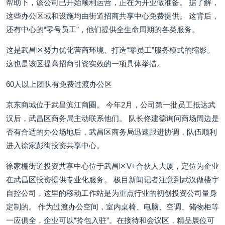
帮助下，该公司已开始顺利运营，正在为开业做准备。 据了解，
这些办公区域和设施均由街道招商共享中心免费提供。 这背后，
还有中心的“零号员工”，他们提供全生命周期的各类服务。
这是武昌区努力优化营商环境、打造“零员工”服务模式的缩影。
这也是该区提高招商引资实效的一项具体举措。
60人以上团队有免费过渡办公区
京东商城位于武昌滨江商圈。 今年2月，公司第一批员工抵达武
汉后，武昌区商务局主动联系他们。 队长佟建德询问商场周边是
否有合适的办公场地后，武昌区商务局迅速跟进协调，队伍顺利
进入徐家彭街投资共享中心。
徐家棚街道投资共享中心位于武昌区V+合伙人大厦，定位为企业
在武昌区投资提供专业化服务。 极目新闻记者注意到武汉做楼宇
自控公司，这里的移动工作站是为重点行业的初创投资公司量身
定制的。 作为过渡办公空间，室内桌椅、电脑、空调、储物柜等
一应俱全，企业可以“拎包入驻”。在接待和会议区，精品展位可