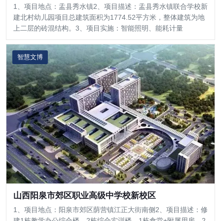
1、项目地点：盂县秀水镇2、项目描述：盂县秀水镇联合学校新
建北村幼儿园项目总建筑面积为1774.52平方米，整体建筑为地
上二层的砖混结构。3、项目实施：智能照明、能耗计量
智慧文博
山西阳泉市郊区职业高级中学校新校区
1、项目地点：阳泉市郊区荫营镇江正大街南侧2、项目描述：修
建1栋教学办公综合楼、2栋综合实训楼、1栋食堂+附属用房、2