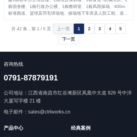
栋宿舍楼、1栋行政办公楼、1栋教研室、1栋风雨操场、400m
标准跑道、篮球及羽毛球场地、操场地下车库及人防工程、道路
广场，以及室外市政管网、景观绿化、消防水池、化粪池、室外
照明、室外监控、围墙、大门…
共 42 条，第 1 / 5 页
上一页
1
2
3
4
5
下一页
咨询热线
0791-87879191
公司地址：江西省南昌市红谷滩新区凤凰中大道 926 号中洋
大厦写字楼 21 楼
电子邮件：sales@ctrlworks.cn
产品中心
经典案例