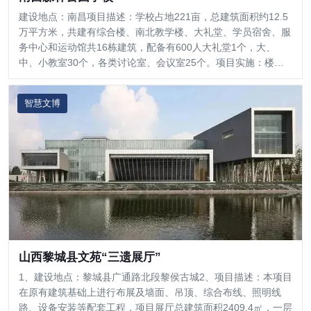
建设地点：南昌项目描述：学校占地221亩，总建筑面积约12.5
万平方米，共建有综合楼、南北教学楼、大礼堂、学员宿舍、服
务中心和运动馆共16栋建筑，配备有600人大礼堂1个，大、
中、小教室30个，各类讨论室、会议室25个。项目实施：楼宇
自控、能耗监测
智慧文博
山西黎城县文苑“三遗展厅”
1、建设地点：黎城县广通路北段黎侯古城2、项目描述：本项目
在原有建筑基础上进行布展及墙面、吊顶、综合布线、照明线
路、设备安装等配套工程，项目展厅总建筑面积2409.4㎡，一层