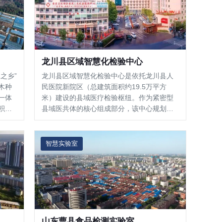
龙川县区域智慧化检验中心
之乡”
龙川县区域智慧化检验中心是依托龙川县人
木种
民医院新院区（总建筑面积约19.5万平方
一体
米）建设的县域医疗检验枢纽。作为紧密型
积约
县域医共体的核心组成部分，该中心规划检
实验楼
验检测中心面积约6000平方米，集临床检
严格
验、区域质控、远程会诊于一体，是广东省
局了
内较早实现“基层采样、中心检测、结果互认”
智慧实验室
的县级智慧化检验平台。中心…
山东曹县食品检测实验室