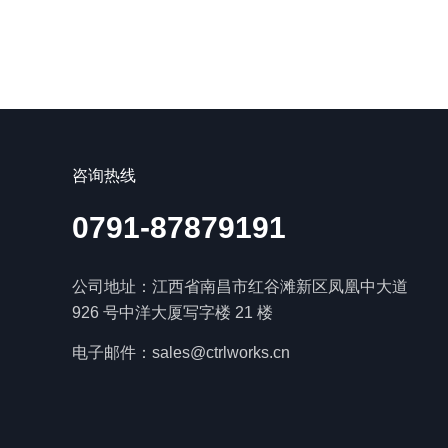
智慧实验室标准构
体的唯一区域检验
疫、临检、微生物、
引入全实验室自动
台，
咨询热线
0791-87879191
公司地址：江西省南昌市红谷滩新区凤凰中大道
926 号中洋大厦写字楼 21 楼
电子邮件：sales@ctrlworks.cn