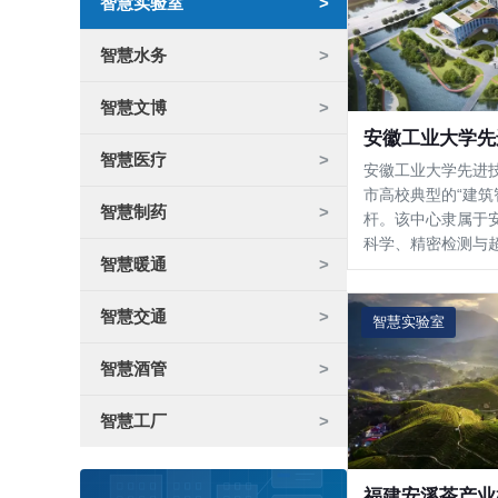
智慧实验室
智慧水务
智慧文博
安徽工业大学先
智慧医疗
安徽工业大学先进
市高校典型的“建筑
智慧制药
杆。该中心隶属于
科学、精密检测与
智慧暖通
是集高端实验、技
的综合性科研平台。
智慧交通
㎡（其中地上约3.0
智慧实验室
㎡），建筑主体由1
智慧酒管
智慧工厂
福建安溪茶产业