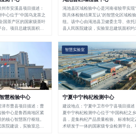
泉州市安溪县项目描述：
渑池县区域检验中心是河南省较早实现
测中心位于“中国乌龙茶之
医共体检验结果互认”的智慧化区域检
向全国茶产区的国家级茶叶
纽。该中心由渑池县卫健委主导、依托
平台。项目总建筑面积约
县人民医院建设，实验室总建筑面积约1
体为 多层综合实验楼，其中
㎡（其中实验工作区约800㎡，候诊区约
面积超3200平方米。中
㎡），按国家生物安全二级（P2+）标
国家实验室标准，系统布局
设。中心集临床检验、区域质控、远程
智慧实验室
谱/质谱仪器室、光谱分析
于一体，覆盖常规、生…
、感官审评室及中试车
智慧检验中心
宁夏中宁枸杞检测中心
菏泽市曹县项目描述：曹
建设地点：宁夏中卫市中宁县项目描述
检验中心是鲁西南地区紧
夏中宁枸杞检测中心位于“中国枸杞之乡
设的核心智慧医疗枢纽。
县，是集枸杞产品质量检验、标准制定
民医院建设，实验室总建
术研发于一体的国家级专业检测平台。
ISO15189 质量体系与
依托自治区药品检测研究院建设，总建