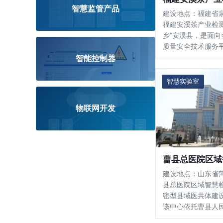
智慧监管产品
建设地点：福建省
福建安溪茶产业检
乡”安溪县，是面
质量安全技术服务
1.3万平方米，主
智能控制器
专用研发与检测场所
心严格对标CNAS
智慧实验室
了理化检测室、色
室、微生物实验室
物联网开发
曹县总医院区域
建设地点：山东省
县总医院区域智慧
密型县域医共体建
该中心依托曹县人
筑面积约2200㎡，按