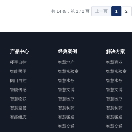
建。作为曹县总医院医共
积约1.2万平方米，主体为多层综合实
中心，项目聚焦生化、免
其中核心检测与研发区域面积超3000
共 14 条，第 1 / 2 页
上一页
1
2
PCR等核心业务，通过
米。中心严格对标国家级CMA/CNAS
化流水线与智慧化信息平
准，系统布局了理化分析室、色谱-质
产品中心
经典案例
解决方案
楼宇自控
智慧地产
智慧商业
智能照明
智慧实验室
智慧实验室
阀门自控
智慧水务
智慧水务
智能传感
智慧文博
智慧文博
智慧物联
智慧医疗
智慧医疗
智慧监管
智慧制药
智慧制药
智能组态
智慧暖通
智慧暖通
智慧交通
智慧交通