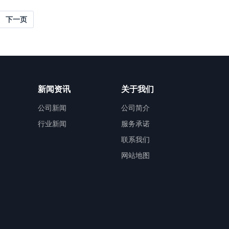
验楼，
3540㎡），在二楼核心区域集中建设了物
平方
理、化学、生物三大学科数字化探究实验
下一页
认证标
室，总投入约330万元。作为县域高中教育现
谱联用
代化的典型代表，项目聚焦新课程改革与探
究式教学，
新闻资讯
关于我们
公司新闻
公司简介
行业新闻
服务承诺
联系我们
网站地图