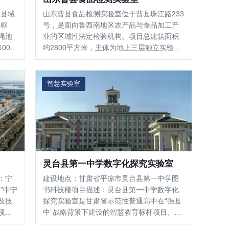
“县域
山东曹县食品检测实验室位于曹县珠江路233
验枢
号，是面向鲁西南地区农产品与食品加工产
渑池
业的区域性法定检验机构。项目总建筑面积
000
约2800平方米，主体为地上三层独立实验
200
楼，其中核心检测区域面积约1800平方米。
准建
实验室严格遵循CMA/CNAS认证标准，系统
诊断
布局了理化分析室、微生物检测室（含P2生
智慧实验室
物安全实验室）、…
灵台县第一中学数字化探究实验室
：宁
建设地点：甘肃省平凉市灵台县第一中学图
”中宁
书科技楼项目描述：灵台县第一中学数字化
及技
探究实验室是甘肃省示范性普通高中在“强县
项目
中”战略背景下建设的智慧教育标杆项目。该
筑面
项目依托新建的图书科技楼（总建筑面积约