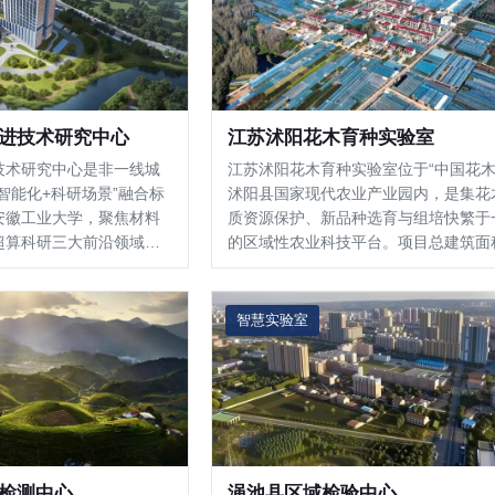
进技术研究中心
江苏沭阳花木育种实验室
技术研究中心是非一线城
江苏沭阳花木育种实验室位于“中国花木
智能化+科研场景”融合标
沭阳县国家现代农业产业园内，是集花
安徽工业大学，聚焦材料
质资源保护、新品种选育与组培快繁于
超算科研三大前沿领域，
的区域性农业科技平台。项目总建筑面
术研发、学术交流于一体
3000平方米，核心区域由地上二层的
项目总建筑面积约3.6万
主楼与单层连栋玻璃温室构成。实验室
7万㎡，地下约0.58万
对标生物安全与洁净环境标准，系统布
智慧实验室
4…
分子标记实验室、植物组培室…
检测中心
渑池县区域检验中心