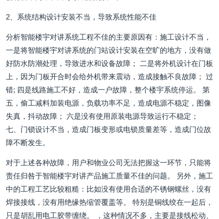
2、系统结构设计安装不当，导致系统性能不佳
分析智能楼宇对讲系统工程不佳的主要原因有：施工设计不当，
一是将智能楼宇对讲系统的门站设计安装在空旷的地方，没有做
好防水防潮处理，导致进水和设备故障； 二是将外机设计在门板
上，因为门板开合时会给外机带来震动，造成接触不良故障； 过
错; 四是线路施工不好，造成一户故障，整个楼宇系统停运。 第
五，偷工减料加装电源，负载功率不足，造成电源不稳定，图像
失真，抖动故障； 六是没有使用原装电源导致运行不稳定；
七、门锁设计不当，造成门板变形或电锁质量差等，造成门位故
障不断发生。
对于上述各种故障，用户和物业公司无法把握这一环节，只能将
责任归咎于智能楼宇对讲产品施工质量不佳的问题。 另外，施工
中的工程工艺比较粗糙：比如没有使用合适的不锈钢螺丝，没有
焊接接线，没有用绝缘热缩管覆盖等。 特别是铜线绞在一起后，
只是胡乱用电工胶带缠绕。 ，这种情况不多，主要是接线松动、