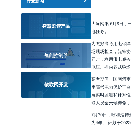
行业新闻
大河网讯 6月8日
智慧监管产品
电任务。
为做好高考用电保障
场现场检查，统筹协
智能控制器
同时，利用供电服务
电压。省内各试验场
高考期间，国网河南
物联网开发
用高考电力保护平台
展实时监测和针对性检
修人员全天候待命，
7月30日，呼和浩
为4年。 计划于20