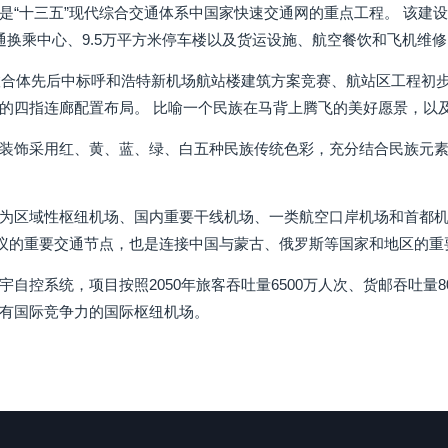
是“十三五”现代综合交通体系中国家快速交通网的重点工程。 该建设项
通换乘中心、9.5万平方米停车楼以及货运设施、航空餐饮和飞机维修
及联合体先后中标呼和浩特新机场航站楼建筑方案竞赛、航站区工程初步
的四指连廊配置布局。 比喻一个民族在马背上腾飞的美好愿景，以及
装饰采用红、黄、蓝、绿、白五种民族传统色彩，充分结合民族元
为区域性枢纽机场、国内重要干线机场、一类航空口岸机场和首都机
倡议的重要交通节点，也是连接中国与蒙古、俄罗斯等国家和地区的重
自控系统，项目按照2050年旅客吞吐量6500万人次、货邮吞吐量8
有国际竞争力的国际枢纽机场。