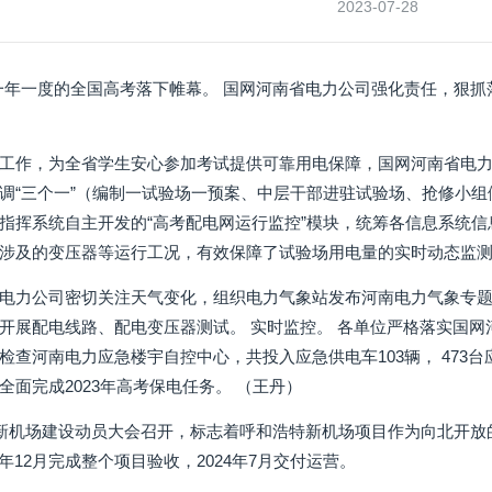
2023-07-28
，一年一度的全国高考落下帷幕。 国网河南省电力公司强化责任，狠抓
工作，为全省学生安心参加考试提供可靠用电保障，国网河南省电
调“三个一”（编制一试验场一预案、中层干部进驻试验场、抢修小
指挥系统自主开发的“高考配电网运行监控”模块，统筹各信息系统信息
涉及的变压器等运行工况，有效保障了试验场用电量的实时动态监
电力公司密切关注天气变化，组织电力气象站发布河南电力气象专
开展配电线路、配电变压器测试。 实时监控。 各单位严格落实国
查河南电力应急楼宇自控中心，共投入应急供电车103辆， 473台应急
全面完成2023年高考保电任务。 （王丹）
特新机场建设动员大会召开，标志着呼和浩特新机场项目作为向北开放
23年12月完成整个项目验收，2024年7月交付运营。