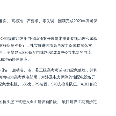
落实。 高标准、严要求、零失误，圆满完成2023年高考保
力公司提前印发用电保障预案开展隐患排查专项治理和试验
组做好应急准备），扎实推进各项高考权力保障措施落实。
，全景显示830条配电线路和1019户公共电网的电流、
测和准确快速响应。
题报告，启动省、市、县三级高考考试电力应急值班，并利
网河南电力高考保电部署，对涉及电力保障的输配电设备开
发电机、535套UPS装置、570支抢修队伍、4183名抢
的桥头堡正式进入全面建设新阶段。 项目建设工期初步定