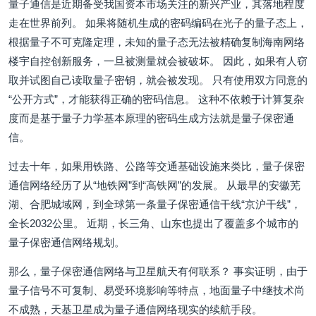
量子通信是近期备受我国资本市场关注的新兴产业，其落地程度
走在世界前列。 如果将随机生成的密码编码在光子的量子态上，
根据量子不可克隆定理，未知的量子态无法被精确复制海南网络
楼宇自控创新服务，一旦被测量就会被破坏。 因此，如果有人窃
取并试图自己读取量子密钥，就会被发现。 只有使用双方同意的
“公开方式”，才能获得正确的密码信息。 这种不依赖于计算复杂
度而是基于量子力学基本原理的密码生成方法就是量子保密通
信。
过去十年，如果用铁路、公路等交通基础设施来类比，量子保密
通信网络经历了从“地铁网”到“高铁网”的发展。 从最早的安徽芜
湖、合肥城域网，到全球第一条量子保密通信干线“京沪干线”，
全长2032公里。 近期，长三角、山东也提出了覆盖多个城市的
量子保密通信网络规划。
那么，量子保密通信网络与卫星航天有何联系？ 事实证明，由于
量子信号不可复制、易受环境影响等特点，地面量子中继技术尚
不成熟，天基卫星成为量子通信网络现实的续航手段。