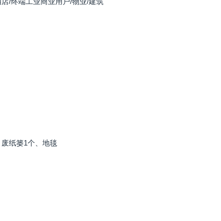
酒店/终端工业商业用户/物业/建筑
、废纸篓1个、地毯