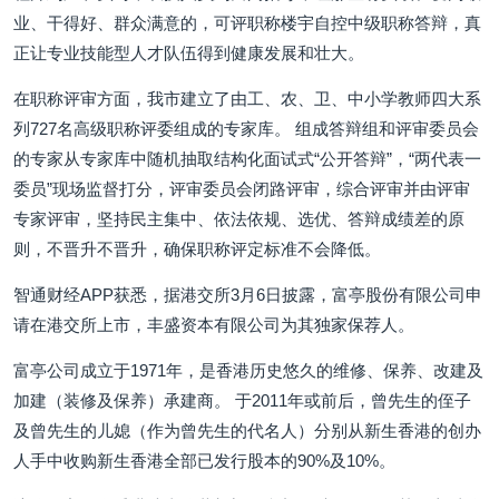
业、干得好、群众满意的，可评职称楼宇自控中级职称答辩，真
正让专业技能型人才队伍得到健康发展和壮大。
在职称评审方面，我市建立了由工、农、卫、中小学教师四大系
列727名高级职称评委组成的专家库。 组成答辩组和评审委员会
的专家从专家库中随机抽取结构化面试式“公开答辩”，“两代表一
委员”现场监督打分，评审委员会闭路评审，综合评审并由评审
专家评审，坚持民主集中、依法依规、选优、答辩成绩差的原
则，不晋升不晋升，确保职称评定标准不会降低。
智通财经APP获悉，据港交所3月6日披露，富亭股份有限公司申
请在港交所上市，丰盛资本有限公司为其独家保荐人。
富亭公司成立于1971年，是香港历史悠久的维修、保养、改建及
加建（装修及保养）承建商。 于2011年或前后，曾先生的侄子
及曾先生的儿媳（作为曾先生的代名人）分别从新生香港的创办
人手中收购新生香港全部已发行股本的90%及10%。