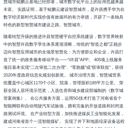
慧城市鲲鹏云基地已经部署，城市数字化平台上的应用也越来越
丰富。 实践证明，基于鲲鹏云建设智慧城市，是许昌携手华为在
数字经济新时代实现价值有效循环的有力举措，开辟了一条独具
特色的新型智慧城市建设之路。智慧城市。
随着转型升级的推进许昌智慧楼宇自控系统建设，数字世界映射
中的智慧许昌数字孪生体系逐渐清晰，传统的“智造之都”正稳步
迈向智慧应用城市的全场景智慧化：为方便群众和企业，许昌打
造了统一的政务服务移动平台——“i许昌”APP。 405项上线服务
项目基本实现“二次审批二次办理”、“零跑腿”或“联审联批”，获得
2020年度政府信息化规划创新奖。 城市治理方面，智慧城管系
统覆盖中心城区1170个小区、院落，管理面积189平方公里。 荣
获全国人居环境示范奖，入选住房和城乡建设部编制的《数字城
管案例集》。 在公共服务方面，运用5G技术打造了河南省首个
智能网联和自动驾驶汽车试验场，拥有完备的开放道路和封闭道
路测试环境。 在产业转型方面，加快推进煤炭工业智能化发展，
建成河南省首个一流智能煤矿。 实现了井下和地面综采设备远程