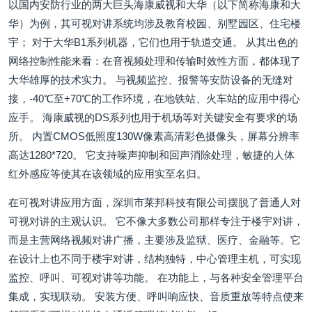
以国内安防行业的两大巨头海康威视和大华（以下简称海康和大
华）为例，其可视对讲系统均涉及教育校园、别墅园区、住宅楼
宇； 对于大华B1系列机器，它们也用于轨道交通。 从其出色的
网络控制性能来看：在音视频处理和传输时效性方面，都体现了
大华雄厚的技术实力。 与视频监控、报警等安防设备的无缝对
接，-40℃至+70℃的工作环境，在地铁站、火车站的应用中得心
应手。 海康威视的DS系列也用于机场等对关键安全有要求的场
所。 内置CMOS低照度130W像素高清彩色摄像头，屏幕分辨率
高达1280*720。 它支持噪声抑制和回声消除处理，敏捷的人体
红外感应等使其在该领域的应用实至名归。
在可视对讲应用方面，深圳市莱邦科技有限公司摆脱了普通人对
可视对讲的主观认识。 它不像大多数公司那样专注于楼宇对讲，
而是主营网络视频对讲广播，主要涉及监狱、医疗、金融等。它
在设计上也不同于楼宇对讲，结构独特，中心管理主机，可实现
监控、呼叫、可视对讲等功能。 在功能上，与各种安全管理平台
集成，实现联动。 安装方便、呼叫响应快、音质重放等特点使来