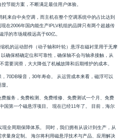
自控节能方案，不断满足最佳用户体验。
源消耗来自中央空调，而主机在整个空调系统中的占比达到
在2006年国内能生产IPLV机组的品牌只有两个超越传
年磁浮的市场规模远高于60亿。
压缩机的运动部件（动子轴和叶轮）悬浮在磁衬里用于无摩
次，以确保精确定位和可靠性，确保轴不会与轴承接触，从
完全不需要润滑，大大降低了机械故障和后期维护的成本。
，70DB噪音，30年寿命。 从运营成本来看，磁浮可以
明显。
免费服务，免费检测、免费维修、免费测试一个月、免费
中国第一个磁悬浮项目。 现在已经11年了。 目前，海尔
，实现全周期保障体系。 同时，我们拥有从设计到生产，从
需求量身定制。 海尔将利用磁悬浮技术与产品、应用解决