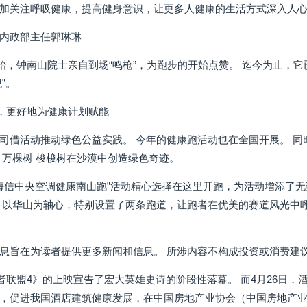
加关注呼吸健康，提高健身意识，让更多人健康的生活方式深入人
内政部主任郭琳琳
伊始，钟南山院士亲自到场“鸣枪”，为跑步的开始点赞。 迄今为止，
”。
色，更好地为健康计划赋能
司借活动推动绿色公益实践。 今年的健康跑活动也在全国开展。 同
 万棵树 梭梭树在沙漠中创造绿色奇迹。
23海信中央空调健康南山跑”活动精心选择在这里开跑，为活动增添
，以华山为轴心，特别设置了两条跑道，让跑者在优美的赛道风光中
息旨在为读者提供更多新闻和信息。 所涉内容不构成投资或消费建
复仇者联盟4》的上映宣告了宏大英雄史诗的阶段性落幕。 而4月26日
，促进我国酒店建筑健康发展，在中国房地产业协会（中国房地产