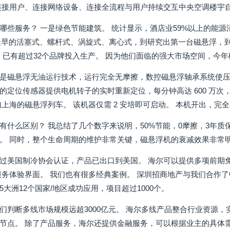
连接用户、连接网络设备、连接全流程与用户持续交互中央空调楼宇
哪些服务？ 一是绿色节能建筑。 统计显示，酒店业59%以上的能
从最早的活塞式、螺杆式、涡旋式、离心式，到研究出第一台磁悬浮，到现
以来，已有超过32个品牌投入生产。 因为他们面临的强大市场空间，今
是磁悬浮无油运行技术，运行完全无摩擦，数控磁悬浮轴承系统使
的定位传感器提供电机转子的实时重新定位，每分钟高达 600 万
如上海的磁悬浮列车。 该机器仅需 2 安培即可启动。 本机开出，
有什么区别？ 我总结了几个数字来说明，50%节能，0摩擦，3年质保
。 同时，整个生命周期的维护非常关键，磁悬浮机的衰减效果非常
过美国制冷协会认证，产品已出口到美国。 海尔可以提供多项前期
服务体验界面。 我们也有很多经典案例。 深圳招商地产与我们合作了
大洲12个国家/地区成功应用，项目超过1000个。
们判断多线市场规模远超3000亿元。 海尔多线产品整合行业资源
节点。 除了产品服务，海尔还提供金融服务，可以根据业主的具体