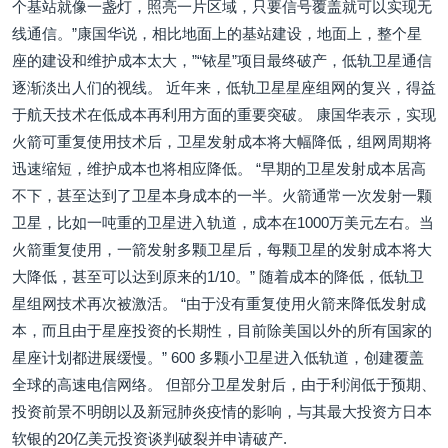
个基站就像一盏灯，照亮一片区域，只要信号覆盖就可以实现无
线通信。”康国华说，相比地面上的基站建设，地面上，整个星
座的建设和维护成本太大，”“铱星”项目最终破产，低轨卫星通信
逐渐淡出人们的视线。 近年来，低轨卫星星座组网的复兴，得益
于航天技术在低成本再利用方面的重要突破。 康国华表示，实现
火箭可重复使用技术后，卫星发射成本将大幅降低，组网周期将
迅速缩短，维护成本也将相应降低。 “早期的卫星发射成本居高
不下，甚至达到了卫星本身成本的一半。火箭通常一次发射一颗
卫星，比如一吨重的卫星进入轨道，成本在1000万美元左右。当
火箭重复使用，一箭发射多颗卫星后，每颗卫星的发射成本将大
大降低，甚至可以达到原来的1/10。” 随着成本的降低，低轨卫
星组网技术再次被激活。 “由于没有重复使用火箭来降低发射成
本，而且由于星座投资的长期性，目前除美国以外的所有国家的
星座计划都进展缓慢。” 600 多颗小卫星进入低轨道，创建覆盖
全球的高速电信网络。 但部分卫星发射后，由于利润低于预期、
投资前景不明朗以及新冠肺炎疫情的影响，与其最大投资方日本
软银的20亿美元投资谈判破裂并申请破产.