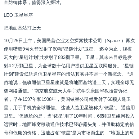
全防御体系，值得深入探讨。
LEO 卫星星座
把地面基站打上天
10月25日上午，美国民营企业太空探索技术公司（Space ）再次
使用猎鹰9号火箭发射了60颗“星链计划”卫星。 迄今为止，规模
宏大的“星链计划”共发射了893颗卫星。 卫星，其未来目标是发
射4.2万颗卫星，为全球数十亿用户提供卫星互联网服务。 “星链
计划”建设低轨通信卫星星座的想法其实并不是一个新概念。 “通
俗地说，低轨通信卫星星座就是将地面基站送上天，实现全球无
缝网络通信。” 南京航空航天大学宇航学院康国华教授告诉记
者，早在1997年和1998年，美国铱星公司就发射了66颗人造卫
星，用于手机的全球通信。 这些人造卫星被称为“铱星”。 通信用
卫星。”但尴尬的是，当“铱星”用了10年时间，66颗卫星组网投入
运营时，地面蜂窝移动通信技术已经崭露头角，并借助稳定的信
号和低廉的价格，迅速占领“铱星”是为市场而生的，“地面上的每