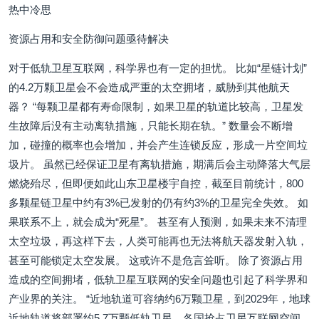
热中冷思
资源占用和安全防御问题亟待解决
对于低轨卫星互联网，科学界也有一定的担忧。 比如“星链计划”
的4.2万颗卫星会不会造成严重的太空拥堵，威胁到其他航天
器？ “每颗卫星都有寿命限制，如果卫星的轨道比较高，卫星发
生故障后没有主动离轨措施，只能长期在轨。” 数量会不断增
加，碰撞的概率也会增加，并会产生连锁反应，形成一片空间垃
圾片。 虽然已经保证卫星有离轨措施，期满后会主动降落大气层
燃烧殆尽，但即便如此山东卫星楼宇自控，截至目前统计，800
多颗星链卫星中约有3%已发射的仍有约3%的卫星完全失效。 如
果联系不上，就会成为“死星”。 甚至有人预测，如果未来不清理
太空垃圾，再这样下去，人类可能再也无法将航天器发射入轨，
甚至可能锁定太空发展。 这或许不是危言耸听。 除了资源占用
造成的空间拥堵，低轨卫星互联网的安全问题也引起了科学界和
产业界的关注。 “近地轨道可容纳约6万颗卫星，到2029年，地球
近地轨道将部署约5.7万颗低轨卫星，各国抢占卫星互联网空间