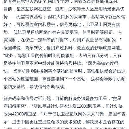
是否存在竞争关系呢？ 康国华表示，两者应该是相辅相成的。
目前，星基互联网在航空、航海、沙漠等无人区应用场景更具优
势——无需铺设基站； 但在人口多的大城市，基站本身就已经铺
好了，可以覆盖室内和楼宇，信号更稳定，比卫星上网更有优
势。 低轨卫星通信网络也存在带宽受限、信号时延等问题。 带
宽限制，在保证一定码率的前提下，对用户数量是有限制的。”
康国华说，简单来说，当用户过多时，最直观的影响就是网速。
“此外，每颗卫星的传输时间可能很短，大约只有几分钟；只有
足够多的卫星不断中继才能保持信号持续。” 因为高铁速度很
快。 当手机刚刚连接到某个基站的信号时，高铁很快就会超出这
个基站的覆盖范围，需要连接到下一个基站。 这样会导致手机频
繁切换基站，导致信号断断续续。
解决码率和信号时延问题，目前的解决办法是多放卫星，“把星
座织得更密”。 “所以星链计划原本涉及12000颗卫星，但计划修
改为42000颗卫星。” 对于低轨卫星互联网的未来前景，康国华表
示，过去中国更注重卫星领域的技术突破，解决技术是否存在的