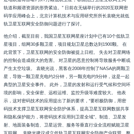
轨道和频谱资源的形势紧迫。” 日前在无锡举行的2020互联网密
码学应用峰会上，北京计算机技术与应用研究所所长袁晓光就低
轨卫星互联网安全防御问题进行了探讨。
他介绍，截至目前，我国卫星互联网星座计划中已有10个低轨卫
星项目，组网30多颗卫星，项目规划卫星总数达到1900颗。 在
此背景下，卫星互联网的安全防御被提上日程。 失去对卫星网络
的控制会造成很大的危害。 对卫星的恶意控制将导致服务中断或
产生太空垃圾。 袁晓光说，黑客在2008年控制了NASA的两颗卫
星，导致一颗卫星充电约2分钟，另一颗充电约9分钟，这是一起
典型的卫星安全事件。 此外，卫星的发射和运行受气候和空间环
境的影响，安全保密、远程运维、监控升级等难度较大。 他表
示，这对密码技术的应用提出了新的要求，“要积极防御，用密
码技术支撑卫星互联网安全防护体系，提高卫星互联网数据共享
和隐私保护能力，将密码技术应用到卫星全域”。制造、卫星发
射、地面装备制造、卫星运营、服务等垂直行业全流程赋能卫星
互联网。 袁晓光建议成立低轨卫星互联网安全防御产业联盟，整