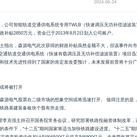
2024-06-24
，公司智能轨道交通供电系统专用TWLB（快速调压无功补偿滤波
补贴2850万元，资金已于2013年8月2日划入公司账户。
士指出，森源电气此次获得的财政补贴虽然金额不大，但该事件向
道交通轨道交通供电系统（快速有载调压及无功补偿滤波装置）项目
和技术先进性得到了国家的肯定发改委预计，未来发展前景将十分
或将被打开
森源电气股票在二级市场的想象空间或将迅速打开。 值得注意的是
铁路基建装备板块个股有所走强。
总理李克强主持召开国务院常务会议，研究部署铁路投融资体制改革，
条件下，“十二五”期间国家将适当加快铁路建设进度。 “十二五”期间
固定资产投资由年初计划的6500亿元提高到6900亿元，未来两年将完成