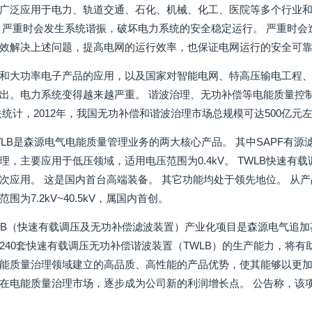
广泛应用于电力、轨道交通、石化、机械、化工、医院等多个行业和
 严重时会发生系统谐振，破坏电力系统的安全稳定运行。 严重时会
效解决上述问题，提高电网的运行效率，也保证电网运行的安全可
和大功率电子产品的应用，以及国家对智能电网、特高压输电工程
出。电力系统变得越来越严重。 谐波治理、无功补偿等电能质量控
关统计，2012年，我国无功补偿和谐波治理市场总规模可达500亿
TWLB是森源电气电能质量管理业务的两大核心产品。 其中SAPF有
理，主要应用于低压领域，适用电压范围为0.4kV。 TWLB快速
次应用。 这是国内首台高端装备。 其它功能均处于领先地位。 从
为7.2kV~40.5kV，属国内首创。
LB（快速有载调压及无功补偿滤波装置）产业化项目是森源电气追加
240套快速有载调压无功补偿谐波装置（TWLB）的生产能力，将
能质量治理领域建立的高品质、高性能的产品优势，使其能够以更
在电能质量治理市场，逐步成为公司新的利润增长点。 公告称，该项目达