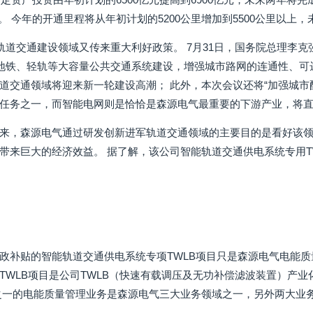
里。 今年的开通里程将从年初计划的5200公里增加到5500公里以上，
，轨道交通建设领域又传来重大利好政策。 7月31日，国务院总理李
强地铁、轻轨等大容量公共交通系统建设，增强城市路网的连通性、可
道交通领域将迎来新一轮建设高潮； 此外，本次会议还将“加强城市配
任务之一，而智能电网则是恰恰是森源电气最重要的下游产业，将
来，森源电气通过研发创新进军轨道交通领域的主要目的是看好该领
带来巨大的经济效益。 据了解，该公司智能轨道交通供电系统专用T
政补贴的智能轨道交通供电系统专项TWLB项目只是森源电气电能质
TWLB项目是公司TWLB（快速有载调压及无功补偿滤波装置）产业
之一的电能质量管理业务是森源电气三大业务领域之一，另外两大业