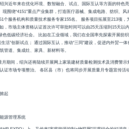
绍兴近年来在优化环境、数智融合、试点、国际互认等方面的特色亮
台。现围绕“4151”重点产业集群，打造医疗器械、集成电路、纺织、
51个服务机构和质量技术服务专家155名。 服务项目拓展至213项
 比如，市场主体资格认证首次许可审批时间可以由25天压缩到15天以
导绿色低碳经济社会。 比如在工业领域，我们在全国率先探索开展纺织
生活”创新试点； 通过国际互认，推动“三同”建设，促进内外贸一体化
筑管道、集成灶、家具、新材料等。
量月期间，绍兴还将陆续开展网上家装建材质量检测技术及消费警示
认证市场专项整治。 各区县（市）也将同步开展质量月专题宣传活动
掀起
能源管理系统
HR EXPO）上，又传来“家庭能源控制+物联网”深度结合的好消息