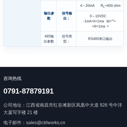
4～20mA R
<400 ohm
L
输出参
信号输
0～10VDC
数
出：
-1mA<il<1ma td="">
</il<1ma >
485输
信号类
RS485串口输出
出参数
型：
咨询热线
0791-87879191
公司地址：江西省南昌市红谷滩新区凤凰中大道 926 号中洋
大厦写字楼 21 楼
电子邮件：sales@ctrlworks.cn