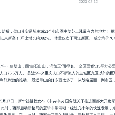
2023-02-12
炉后，璧山其实是新主城21个都市圈中复苏上涨最有力的地方！ 据第三
年以来新高！ 环比增长约982%。 体量仅次于两江新区。 成交均价7
7年）建璧山，因“白石出山，润如玉”而得名。 全区面积915平方公里
人口75.5万人。 是近5年来重庆人口不断流入的主城区九区以外的
利好刺激的推动。 最近璧山的好东西太多了，从战略层面，到市区
年5月17日，新华社授权发布《中共中央 国务院关于推进西部大开发形
 此时，西部启动新格局的逻辑非常清晰：经过几十年的快速发展，
更为明显。它。 此时，西部大开发的新时代、新格局正在呈现。 一