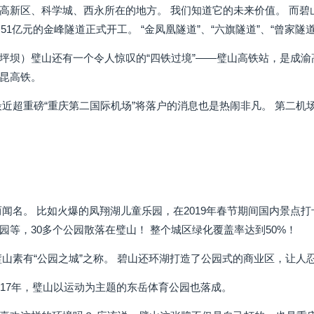
高新区、科学城、西永所在的地方。 我们知道它的未来价值。 而碧山
资51亿元的金峰隧道正式开工。 “金凤凰隧道”、“六旗隧道”、“曾家隧
坪坝）璧山还有一个令人惊叹的“四铁过境”——璧山高铁站，是成渝
昆高铁。
最近超重磅“重庆第二国际机场”将落户的消息也是热闹非凡。 第二
而闻名。 比如火爆的凤翔湖儿童乐园，在2019年春节期间国内景点
园等，30多个公园散落在璧山！ 整个城区绿化覆盖率达到50%！
璧山素有“公园之城”之称。 碧山还环湖打造了公园式的商业区，让人
017年，璧山以运动为主题的东岳体育公园也落成。