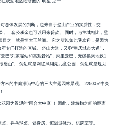
在成渝地区经济圈的“明星”之一！
于对总体发展的判断，也来自于璧山产业的实质性，交
松，二套公积金也可以用来贷款。 同时，与主城相比，璧
项目之一就是恒大玉兰阁。 它之所以如此受欢迎，是因为
府专门打造的区域。 岱山大道，又称“重庆城市大道”，
有云巴“刘家嘴站和高观音站”，乘坐云巴，无缝换乘地铁1
“很璧山”。 旁边就是网红凤翔湖儿童公园，旁边就是规划
平方米的中庭湖为中心的三大主题园林景观。 22500㎡中央
！
花园为景观的“围合大中庭”！ 因此，建筑物之间的距离
有台球桌、乒乓球桌、健身房、恒温游泳池、棋牌室等。