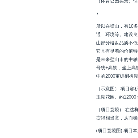
（体育公园实景）你
7
所以在璧山，有10
通、环境等。建设良
山部分楼盘品质不低
它具有显着的价值特
是未来璧山市的中轴
号线+高铁，坐上高
中的2000亩棕榈树
（示意图） 项目容积
玉湖花园、约1200
（项目意境） 在这
变得相当宽，从而确
(项目意境图) 项