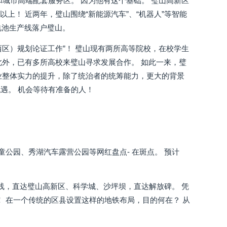
城市高端配套服务区。 因为他有这个基础。 璧山高新区
上！ 近两年，璧山围绕“新能源汽车”、“机器人”等智能
子电池生产线落户璧山。
西区）规划论证工作”！ 璧山现有两所高等院校，在校学生
 此外，已有多所高校来璧山寻求发展合作。 如此一来，璧
产业整体实力的提升，除了统治者的统筹能力，更大的背景
遇。 机会等待有准备的人！
公园、秀湖汽车露营公园等网红盘点- 在斑点。 预计
一号线，直达璧山高新区、科学城、沙坪坝，直达解放碑。 凭
！ 在一个传统的区县设置这样的地铁布局，目的何在？ 从