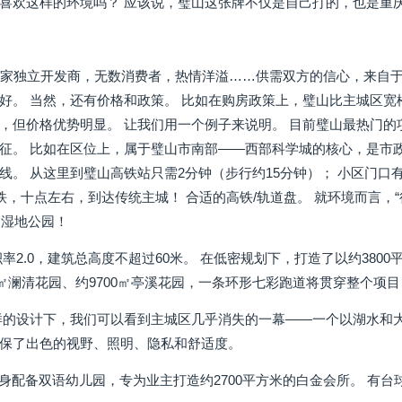
喜欢这样的环境吗？ 应该说，璧山这张牌不仅是自己打的，也是重庆
多家独立开发商，无数消费者，热情洋溢……供需双方的信心，来自
好。 当然，还有价格和政策。 比如在购房政策上，璧山比主城区宽
，但价格优势明显。 让我们用一个例子来说明。 目前璧山最热门的
征。 比如在区位上，属于璧山市南部——西部科学城的核心，是市政
线。 从这里到璧山高铁站只需2分钟（步行约15分钟）； 小区门口
铁，十点左右，到达传统主城！ 合适的高铁/轨道盘。 就环境而言，
湖湿地公园！
率2.0，建筑总高度不超过60米。 在低密规划下，打造了以约3800
0㎡澜清花园、约9700㎡亭溪花园，一条环形七彩跑道将贯穿整个项目
样的设计下，我们可以看到主城区几乎消失的一幕——一个以湖水和大
保了出色的视野、照明、隐私和舒适度。
目本身配备双语幼儿园，专为业主打造约2700平方米的白金会所。 