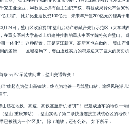
府官网） 璧山在科学城的定位非常明确：科技成果转移转化示范区和
千家工业企业，半数以上拥有自主知识产权，科技成果转化率达90%以
百亿工程”。 比如比亚迪投资100亿元，未来年产值200亿元的锂离
年3月24日，璧山区政府提到“璧山启动产教融合先行示范区（大学城
据介绍，在重庆医科大学基础上组建并挂牌的重庆中医学院将落户璧山。
学研一体化”！ 这种配置，正是两江新区、高新区也在做的。 璧山
到的逻辑——区域格局下，璧山通过实力的积累迎来了巨大的历史机
球首条“云巴”示范线问世，璧山交通蝶变！
云巴”线起点为璧山高铁站，终点为地铁一号线璧山站，途经凤翔湖儿童
线通车。
坝”，璧山还在地铁、高速、高铁甚至新机场“开”！ 已建成通车的地铁
线（璧山-重庆东站），璧山实现了第二条快速连接主城核心区的地铁
早已被视为一个“区县”。 除了地铁，还有公路。 如下所示：