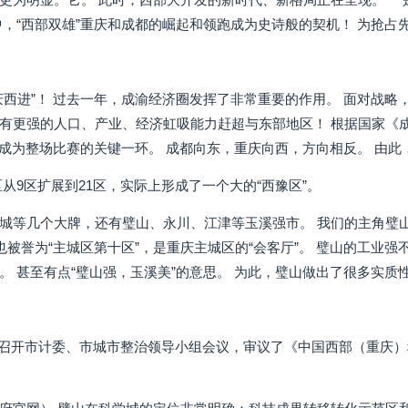
中，“西部双雄”重庆和成都的崛起和领跑成为史诗般的契机！ 为抢占
庆西进”！ 过去一年，成渝经济圈发挥了非常重要的作用。 面对战略，
有更强的人口、产业、经济虹吸能力赶超与东部地区！ 根据国家《成
西”成为整场比赛的关键一环。 成都向东，重庆向西，方向相反。 由此
从9区扩展到21区，实际上形成了一个大的“西豫区”。
城等几个大牌，还有璧山、永川、江津等玉溪强市。 我们的主角璧山
山也被誉为“主城区第十区”，是重庆主城区的“会客厅”。 璧山的工
。 甚至有点“璧山强，玉溪美”的意思。 为此，璧山做出了很多实质
庆召开市计委、市城市整治领导小组会议，审议了《中国西部（重庆）科学