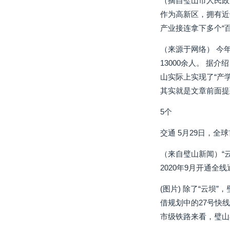
（摘自璧山市人民政
作为高新区，拥有近
产业接连拿下多个“
（来源于网络） 今
13000余人。 
山实际上实现了“产
其实就是文章前面提
5个
交通 5月29日，全
（来自璧山新闻）“
2020年9月开通全
(图片) 除了“云
借规划中的27号快
市级铁路来看，璧山