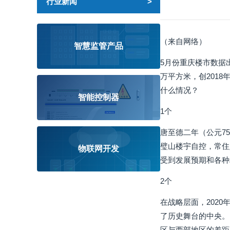
行业新闻
（来自网络）
智慧监管产品
5月份重庆楼市数据出
万平方米，创2018
什么情况？
智能控制器
1个
唐至德二年（公元75
璧山楼宇自控，常住
物联网开发
受到发展预期和各种
2个
在战略层面，2020
了历史舞台的中央。
区与西部地区的差距