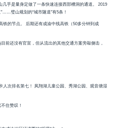
几乎是量身定做了一条快速连接西部槽洞的通道。 2019
道”……璧山规划的“城市隧道”有5条！
高铁的节点。 后期还有成渝中线高铁（50多分钟到成
机场目前还没有官宣，但从流出的其他交通方案旁敲侧击，
打卡人次排名第七！ 凤翔湖儿童公园、秀湖公园、观音塘湿
忍不住赞叹！