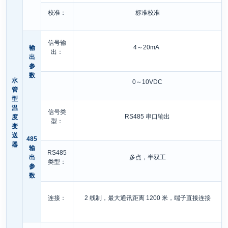
校准：
标准校准
信号输
4～20mA
输
出：
出
参
数
水
0～10VDC
管
型
温
信号类
RS485 串口输出
度
型：
变
送
485
器
输
RS485
出
多点，半双工
类型：
参
数
连接：
2 线制，最大通讯距离 1200 米，端子直接连接