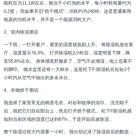
能耗仅为11.1W左右，相当于小灯泡的水平，每小时耗电量约为
0.2度； 而如果开启“烘干模式”，功耗约为240W。这是普通家用
电器的功耗水平，并不是一个能源消耗大户。
3、室内除湿测试
一下雨，一打开窗户，屋里的湿度就急剧上升。 将除湿机放在客
厅，湿度显示76.3%。 打开除湿机2小时后，湿度明显下降，降
至55.6%左右。 身体感觉舒服多了，空气不会潮湿，地上也看不
到脚印。 储水盒里还有一大杯水，这是松下F-除湿机在短短2个
小时内从空气中抽出的多余水分。
4、衣物烘干测试
我选择了家里常见的棉质毛衣、衬衫和较厚的浴巾。 洗完晾干
后，我把它们挂在阳台上，然后打开烘干模式。 松下F除湿机感
知到当前区域的湿度已达到67%，于是开始高速除湿。
整个除湿过程大约需要一小时。 我分别记录了除湿前后的数据，