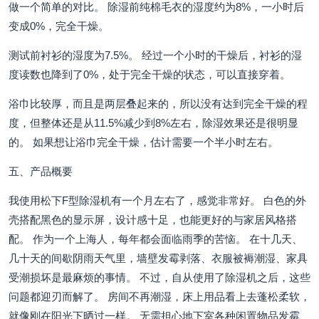
做一个简单的对比。 除湿前纯棉毛衣的湿度约为8%，一小时后
变成0%，完全干燥。
测试前衬衫的湿度为7.5%。 经过一个小时的干燥后，衬衫的湿
度读数也降到了0%，处于完全干燥的状态，可以直接穿着。
浴巾比较厚，而且是两层叠起来的，所以没有达到完全干燥的程
度，但整体还是从11.5%减少到8%左右，除湿效果还是很明显
的。 如果想让浴巾完全干燥，估计需要一个半小时左右。
五、产品概要
我使用松下F型除湿机有一个月左右了，感觉非常好。 白色的外
壳搭配黑色的显示屏，设计感十足，也能更好的与家居风格搭
配。 作为一个上海人，每年都会面临雨季的苦恼。 在十几天、
几十天的间歇阴雨天气里，墙壁发霉剥落、衣服被褥潮湿、家具
受潮损坏是最麻烦的事情。 不过，自从使用了除湿机之后，这些
问题都迎刃而解了。 房间不再潮湿，床上用品看上去蓬松柔软，
就像刚在阳光下晒过一样。 无需担心地下室各种闲置物品发霉、