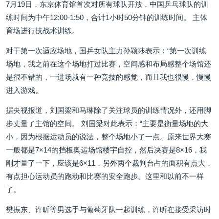
7月19日，东京体育馆首次对所有球队开放，中国乒乓球队的训
练时间为中午12:00-1:50，合计1小时50分钟的训练时间。 主体
育场进行技战术训练。
对于第一次适应场地，国乒女队主力孙颖莎表示：“第一次训练
场地，我之前在这个场地打过比赛，空间感和布局感整个场馆还
是很不错的，一进场就有一种竞技的感觉，而且我也很慢，慢慢
进入游戏。
据央视报道，刘国梁和马琳除了关注球员的训练情况外，还用脚
步丈量了主馆的空间。 刘国梁对此表示：“主要是衡量场地的大
小，因为根据运动员的说法，整个场地小了一点。原来世界大赛
一般都是7×14的挡板奥运场馆楼宇自控，然后决赛是8×16，我
刚才量了一下，应该是6×11，另外两个裁判台占的面积有点大，
有点担心运动员的跑动和比赛的安全跑步。这里和以前不一样
了。
樊振东、许昕等男选手与葡萄牙队一起训练，许昕在接受采访时