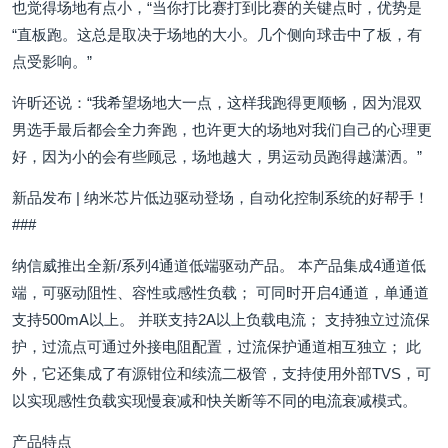
也觉得场地有点小，“当你打比赛打到比赛的关键点时，优势是
“直板跑。这总是取决于场地的大小。几个侧向球击中了板，有
点受影响。”
许昕还说：“我希望场地大一点，这样我跑得更顺畅，因为混双
男选手最后都会全力奔跑，也许更大的场地对我们自己的心理更
好，因为小的会有些顾忌，场地越大，男运动员跑得越潇洒。”
新品发布 | 纳米芯片低边驱动登场，自动化控制系统的好帮手！
###
纳信威推出全新/系列4通道低端驱动产品。 本产品集成4通道低
端，可驱动阻性、容性或感性负载； 可同时开启4通道，单通道
支持500mA以上。 并联支持2A以上负载电流； 支持独立过流保
护，过流点可通过外接电阻配置，过流保护通道相互独立； 此
外，它还集成了有源钳位和续流二极管，支持使用外部TVS，可
以实现感性负载实现慢衰减和快关断等不同的电流衰减模式。
产品特点