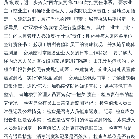
员”制度，进一步夯实“四方负责”和“1+3”防控责任体系。 要求业
主（或业主）明确物业管理人，落实防疫主体责任； 当地必须指
定一名建筑总监，履行当地的管理职责； 城管执法局要指定一名
督导员，对“双楼长”落实情况进行监督检查。 其中，业主（或业
主）的大厦管理人必须履行“十大”责任：即必须与大厦内各单位
签订责任书； 必须了解所有值班员工的健康状况，并实施早晚体
温测量； 必须随时掌握各企业人员的日常工作状况； 要了解大
楼内返京人员是否按照国家规定进行隔离； 出现发热症状的，必
须立即报告并按照有关规定就医； 在建筑物、企业入口处设置体
温监测站，实行“双体温”监测； 必须正确佩戴口罩； 了解建筑物
日常消毒、通风情况； 加强疫情防控知识宣传； 保持环境干净
整洁。 当地楼宇管理人员要落实“十把关”责任：检查责任书的签
署情况； 检查是否有员工日常健康监测登记； 检查值班人员日
常登记及公示情况； 检查是否有人员抵京返京。 记录; 检查应急
报告制度是否落实； 检查是否有专门的体温监测岗位，落实进入
人员测温制度； 检查值班人员是否正确佩戴口罩； 检查室内是
否有通风措施，消毒制度和记录是否落实； 检查各单位是否有疫