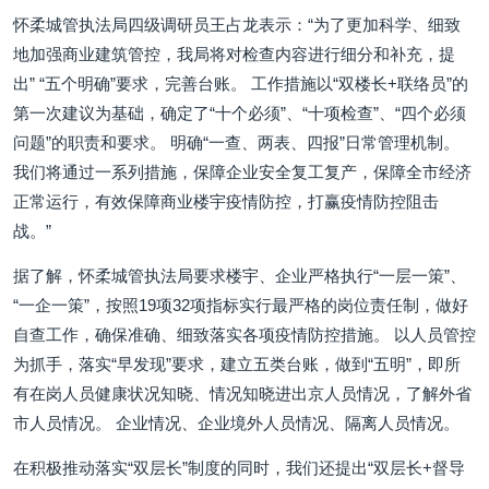
怀柔城管执法局四级调研员王占龙表示：“为了更加科学、细致
地加强商业建筑管控，我局将对检查内容进行细分和补充，提
出” “五个明确”要求，完善台账。 工作措施以“双楼长+联络员”的
第一次建议为基础，确定了“十个必须”、“十项检查”、“四个必须
问题”的职责和要求。 明确“一查、两表、四报”日常管理机制。
我们将通过一系列措施，保障企业安全复工复产，保障全市经济
正常运行，有效保障商业楼宇疫情防控，打赢疫情防控阻击
战。”
据了解，怀柔城管执法局要求楼宇、企业严格执行“一层一策”、
“一企一策”，按照19项32项指标实行最严格的岗位责任制，做好
自查工作，确保准确、细致落实各项疫情防控措施。 以人员管控
为抓手，落实“早发现”要求，建立五类台账，做到“五明”，即所
有在岗人员健康状况知晓、情况知晓进出京人员情况，了解外省
市人员情况。 企业情况、企业境外人员情况、隔离人员情况。
在积极推动落实“双层长”制度的同时，我们还提出“双层长+督导