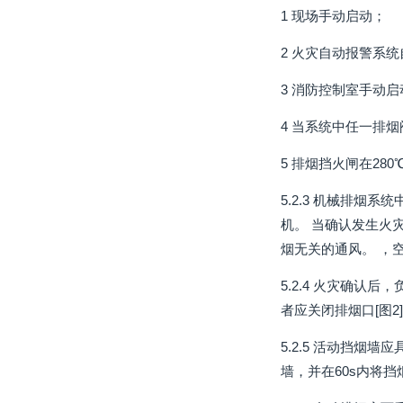
1 现场手动启动；
2 火灾自动报警系
3 消防控制室手动启
4 当系统中任一排
5 排烟挡火闸在2
5.2.3 机械排
机。 当确认发生火
烟无关的通风。 ，
5.2.4 火灾确
者应关闭排烟口[图2
5.2.5 活动挡
墙，并在60s内将