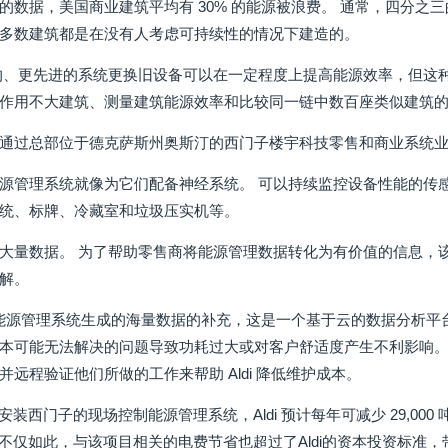
的数据，美国商业建筑平均有 30% 的能源被浪费。 通常，四分之三
多数建筑都是在没有人考虑可持续性的情况下建造的。
的、更先进的系统更换旧设备可以在一定程度上提高能源效率，但这
作用不大建筑、测量建筑能源效率和比较同一链中数百座类似建筑
通过总部位于德克萨斯州奥斯汀的西门子楼宇科技零售和商业系统
源管理系统就像为它们配备神经系统。 可以持续监控设备性能的传感器
统、标牌、冷藏室和垃圾压实机等。
大量数据。 为了帮助零售商将能源管理数据转化为有价值的信息，
解。
ldi 门店能源管理系统生成的海量数据的补充，这是一个基于云的数据分
本可能无法解决的问题导致功耗过大或对客户舒适度产生不利影响。
员并远程验证他们所做的工作来帮助 Aldi 降低维护成本。
商店安装西门子的现场控制能源管理系统，Aldi 预计每年可减少 29,00
电。 不仅如此，与该项目相关的电费节省也超过了Aldi的资本投资标准