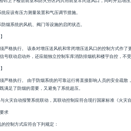
及相邻上下楼层前室和防火分区内共用前室常闭送风口，同时开启增压
供气系统应设有压力测量装置和气压调节措施。
应显示防烟系统的风机、阀门等设施的启闭状态。
项】
须严格执行。 该条对增压送风机和常闭增压送风口的控制方式作了更
信号联动启动外，还应能独立控制车库消防排烟机和楼宇自控，不
项】
须严格执行。 由于防烟系统的可靠运行将直接影响人员的安全疏散
既满足了防烟的需要，又避免了系统超压。
统应与火灾自动报警系统联动，其联动控制应符合现行国家标准《火灾自动
要求
补风机的控制方式应符合下列规定：