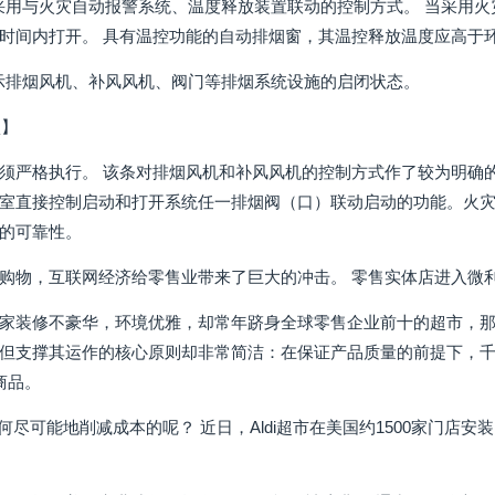
烟窗可采用与火灾自动报警系统、温度释放装置联动的控制方式。 当采用
时间内打开。 具有温控功能的自动排烟窗，其温控释放温度应高于环境
应显示排烟风机、补风风机、阀门等排烟系统设施的启闭状态。
项】
须严格执行。 该条对排烟风机和补风风机的控制方式作了较为明确
室直接控制启动和打开系统任一排烟阀（口）联动启动的功能。火灾
的可靠性。
购物，互联网经济给零售业带来了巨大的冲击。 零售实体店进入微
家装修不豪华，环境优雅，却常年跻身全球零售企业前十的超市，那就
但支撑其运作的核心原则却非常简洁：在保证产品质量的前提下，
商品。
是如何尽可能地削减成本的呢？ 近日，Aldi超市在美国约1500家门