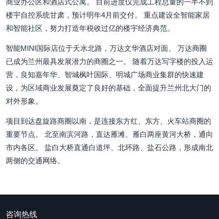
商业办公区和酒店式公寓。 目前进度仅完成工程总量的一半不到
楼宇自控系统甘肃，预计明年4月前交付。 重点建设全智能家居
和智能社区，努力打造年税收过亿的楼宇经济典范。
智能MINI国际店位于天水北路，万达文华酒店对面。 万达商圈
已成为兰州最具发展潜力的商圈之一。 随着万达写字楼的投入运
营，良知嘉年华、智城枫叶国际、明城广场商业集群的快速建
设，为区域商业发展奠定了良好的基础，全面提升兰州北大门的
对外形象。
项目到达盘旋路商圈以南，是连接东方红、东方、火车站商圈的
重要节点。 北至南滨河路，直达雁滩、雁白两座黄河大桥，通向
市内各区。 盐白大桥直通白道坪、北环路、盐石公路，形成南北
两侧的交通网络。
咨询热线