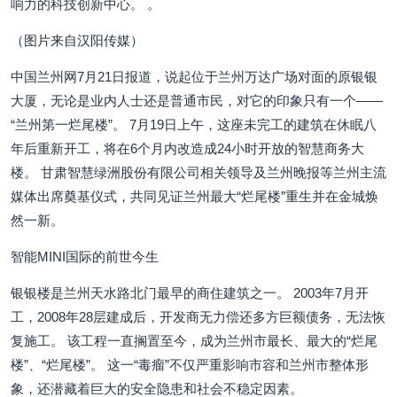
响力的科技创新中心。 。
（图片来自汉阳传媒）
中国兰州网7月21日报道，说起位于兰州万达广场对面的原银银
大厦，无论是业内人士还是普通市民，对它的印象只有一个——
“兰州第一烂尾楼”。 7月19日上午，这座未完工的建筑在休眠八
年后重新开工，将在6个月内改造成24小时开放的智慧商务大
楼。 甘肃智慧绿洲股份有限公司相关领导及兰州晚报等兰州主流
媒体出席奠基仪式，共同见证兰州最大“烂尾楼”重生并在金城焕
然一新。
智能MINI国际的前世今生
银银楼是兰州天水路北门最早的商住建筑之一。 2003年7月开
工，2008年28层建成后，开发商无力偿还多方巨额债务，无法恢
复施工。 该工程一直搁置至今，成为兰州市最长、最大的“烂尾
楼”、“烂尾楼”。 这一“毒瘤”不仅严重影响市容和兰州市整体形
象，还潜藏着巨大的安全隐患和社会不稳定因素。