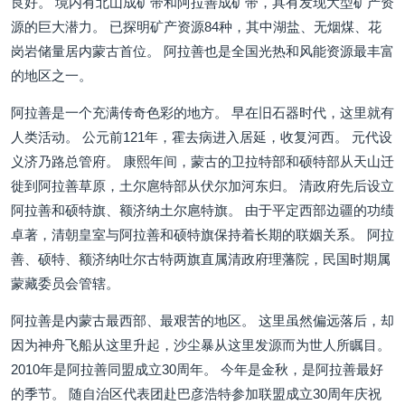
良好。 境内有北山成矿带和阿拉善成矿带，具有发现大型矿产资
源的巨大潜力。 已探明矿产资源84种，其中湖盐、无烟煤、花
岗岩储量居内蒙古首位。 阿拉善也是全国光热和风能资源最丰富
的地区之一。
阿拉善是一个充满传奇色彩的地方。 早在旧石器时代，这里就有
人类活动。 公元前121年，霍去病进入居延，收复河西。 元代设
义济乃路总管府。 康熙年间，蒙古的卫拉特部和硕特部从天山迁
徙到阿拉善草原，土尔扈特部从伏尔加河东归。 清政府先后设立
阿拉善和硕特旗、额济纳土尔扈特旗。 由于平定西部边疆的功绩
卓著，清朝皇室与阿拉善和硕特旗保持着长期的联姻关系。 阿拉
善、硕特、额济纳吐尔古特两旗直属清政府理藩院，民国时期属
蒙藏委员会管辖。
阿拉善是内蒙古最西部、最艰苦的地区。 这里虽然偏远落后，却
因为神舟飞船从这里升起，沙尘暴从这里发源而为世人所瞩目。
2010年是阿拉善同盟成立30周年。 今年是金秋，是阿拉善最好
的季节。 随自治区代表团赴巴彦浩特参加联盟成立30周年庆祝