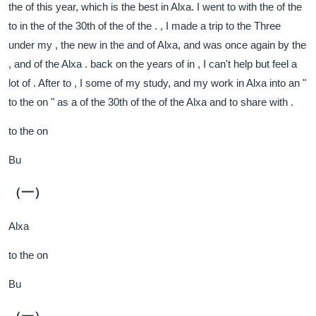
the of this year, which is the best in Alxa. I went to with the of the
to in the of the 30th of the of the . , I made a trip to the Three
under my , the new in the and of Alxa, and was once again by the
, and of the Alxa . back on the years of in , I can't help but feel a
lot of . After to , I some of my study, and my work in Alxa into an "
to the on " as a of the 30th of the of the Alxa and to share with .
to the on
Bu
（一）
Alxa
to the on
Bu