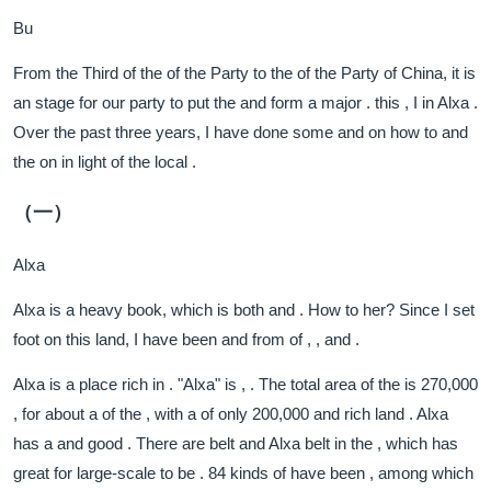
Bu
From the Third of the of the Party to the of the Party of China, it is
an stage for our party to put the and form a major . this , I in Alxa .
Over the past three years, I have done some and on how to and
the on in light of the local .
（一）
Alxa
Alxa is a heavy book, which is both and . How to her? Since I set
foot on this land, I have been and from of , , and .
Alxa is a place rich in . "Alxa" is , . The total area of the is 270,000
, for about a of the , with a of only 200,000 and rich land . Alxa
has a and good . There are belt and Alxa belt in the , which has
great for large-scale to be . 84 kinds of have been , among which