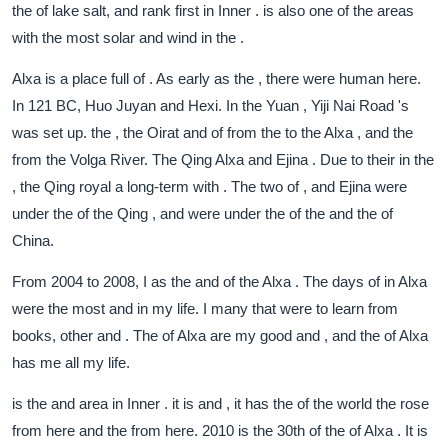
the of lake salt, and rank first in Inner . is also one of the areas
with the most solar and wind in the .
Alxa is a place full of . As early as the , there were human here.
In 121 BC, Huo Juyan and Hexi. In the Yuan , Yiji Nai Road 's
was set up. the , the Oirat and of from the to the Alxa , and the
from the Volga River. The Qing Alxa and Ejina . Due to their in the
, the Qing royal a long-term with . The two of , and Ejina were
under the of the Qing , and were under the of the and the of
China.
From 2004 to 2008, I as the and of the Alxa . The days of in Alxa
were the most and in my life. I many that were to learn from
books, other and . The of Alxa are my good and , and the of Alxa
has me all my life.
is the and area in Inner . it is and , it has the of the world the rose
from here and the from here. 2010 is the 30th of the of Alxa . It is