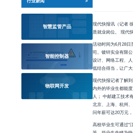
行业新闻
现代快报讯（记者 徐
智慧监管产品
质就业岗位。 现代
活动时间为6月28
司。镀锌实业有限公
智能控制器
设计、网络工程、人
低结合得当，让广大
现代快报记者了解到
物联网开发
内外的毕业生都能度
人； 中邮建工技术
北京、上海、杭州、
问年薪可达20万元
高校毕业生可通过“
等，毕业生先睹为快