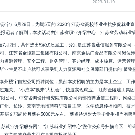
2023-01-19
苏宁）6月28日，为期5天的“2020年江苏省高校毕业生抗疫促就业
快报记者了解到，本次活动由江苏省职业介绍中心、江苏省劳动就业
日至7月2日，共评选出5家优质雇主，分别是江苏省通信服务有限公
司、江苏省金陵建工集团有限公司、南京金拱门食品有限公司岗位
力资源管理、安全工程、财务管理、客户经理、成本核算、运营管理
毕业生足不出户就可以享受到人力资源和社会保障部门提供的“饕餮盛
泰州楼宇自控公司招聘岗位，虽然本次招聘的主力是本土企业，工
过难关。 “小成本”换来“大机会”，快速实现就业。 江苏金陵建工集
有限公司、中交咨询设计研究院有限公司内部招聘通信工程师、网络
广州、长沙、云南等地招聘科研项目主管、医学信息传播顾问、技术
，基层文职岗位月薪在5000元左右。 薪资待遇对大学毕业生相当有吸
江苏就业介绍服务网”、“江苏就业介绍中心”微信公众号扫描专区二维
，有意向的毕业生可在直播前投递简历。