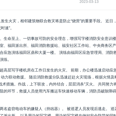
2023-03-13
旦发生火灾，相邻建筑物联合救灾将是防止“烧营”的重要手段。 近日
时速”。
、生命至上、一切事故可防的安全理念，增强写字楼消防安全意识
室、福田派出所、福田消防救援站、福安社区工作站、中央商务区产联
合应急演练福田区鼎和大厦一楼。 演练由福田区应急管理局、消防
演练。
超高层写字楼机房在工作日发生的火灾。 前期，办公楼迅速启动应
 动力联动救援。 随后消防救援分队迅速赶赴火灾现场，根据火情
”战术措施。作战，上下联攻，内外结合，层层消杀”灭火。 共同努力
阻的环节，救援人员使用汽车搬运车快速移动车辆，消防员破除障碍物
两名盗窃电动车的嫌疑人（持凶器）。 被巡逻人员发现后逃走。 巡
了派出所。 以及周边的写字楼，周边的写字楼在做好安全防范的同