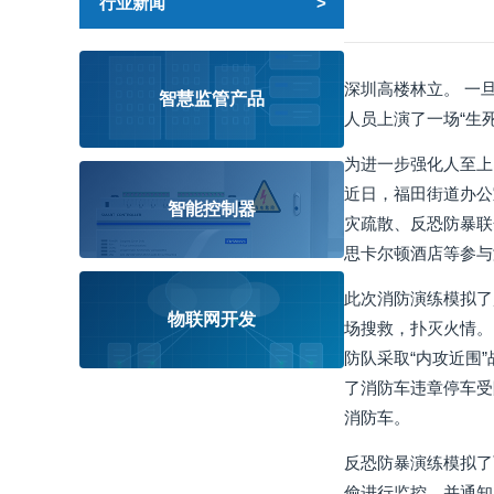
行业新闻
深圳高楼林立。 一
智慧监管产品
人员上演了一场“生死
为进一步强化人至上
近日，福田街道办公
智能控制器
灾疏散、反恐防暴联
思卡尔顿酒店等参与
此次消防演练模拟了
物联网开发
场搜救，扑灭火情。
防队采取“内攻近围
了消防车违章停车受
消防车。
反恐防暴演练模拟了
偷进行监控，并通知