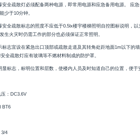
爆安全疏散灯必须配备两种电源，即常用电源和应急备用电源。 应急
能少于10分钟。
爆安全疏散标志的照度不应低于0.5lx楼宇楼梯照明自控图标说明，
发生火灾时仍需工作的部分也必须保证正常照明。
示标志宜设在紧急出口顶部或疏散走道及其转角处距地面1m以下的
灯和安全疏散灯应有玻璃等不燃材料制成的防护罩。
明显标志，标明位置和层数，使楼内人员及时知道自己的位置，便于
压：DC3.6V
ⅡBT6
3/4