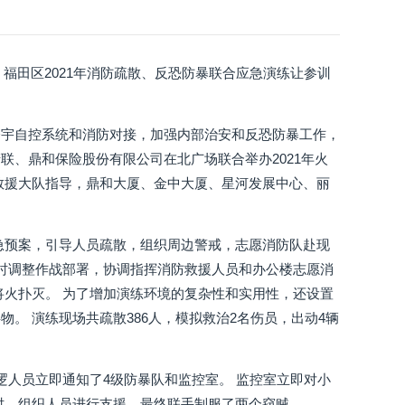
，福田区2021年消防疏散、反恐防暴联合应急演练让参训
楼宇自控系统和消防对接，加强内部治安和反恐防暴工作，
、鼎和保险股份有限公司在北广场联合举办2021年火
救援大队指导，鼎和大厦、金中大厦、星河发展中心、丽
急预案，引导人员疏散，组织周边警戒，志愿消防队赴现
及时调整作战部署，协调指挥消防救援人员和办公楼志愿消
将火扑灭。 为了增加演练环境的复杂性和实用性，还设置
。 演练现场共疏散386人，模拟救治2名伤员，出动4辆
逻人员立即通知了4级防暴队和监控室。 监控室立即对小
时，组织人员进行支援，最终联手制服了两个窃贼。