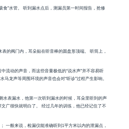
吸食”水管。 听到漏水点后，测漏员第一时间报告，抢修
入水表的阀门内，耳朵贴在听音棒的圆盘形顶端。 听筒上，
管道中流动的声音，而这些音量极低的“说水声”并不容易听
水马龙声等周围环境的声音也会对“听诊”过程产生影响。
么监测水表漏水，他第一次听到漏水的时候，耳朵里听到的声
廖文广很快就明白了。 经过几年的训练，他已经记住了不
； 一般来说，检漏仪能准确听到1平方米以内的泄漏点，