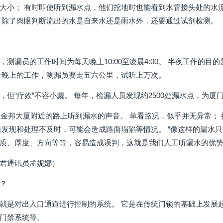
大小； 有时即使听到漏水点，他们挖地时也能看到水管接头处的水流
 除了肉眼判断流出的水是自来水还是雨水外，还要通过试剂检测。
，测漏员的工作时间为每天晚上10:00至凌晨4:00。 半夜工作的
一晚上的工作，测漏员要走五六公里，试听上万次。
，但“疗效”不容小觑。 每年，检漏人员发现约2500处漏水点，为
员在金邦大厦附近的路上听到漏水的声音。 单看路况，似乎并无异常
果发现和处理不及时，可能会造成路面塌陷等情况。 “像这样的漏水
质、厚度、方向等等，容易造成误判，这就是我们人工听漏水的优势”
君通讯员孟妮娜）
？
就是对出入口通道进行控制的系统。 它是在传统门锁的基础上发展
门禁系统等。