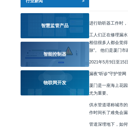
行业新闻
进行助听器工作时，
智慧监管产品
工人们正在修理漏水
相信很多人都会觉得
脉”。 他们是厦门
智能控制器
2021年5月9日至
漏夜“听诊”守护管网
物联网开发
厦门是一座海上花园
尤为重要。
供水管道堪称城市的“
作时间长了难免会漏
管道深埋地下，如何