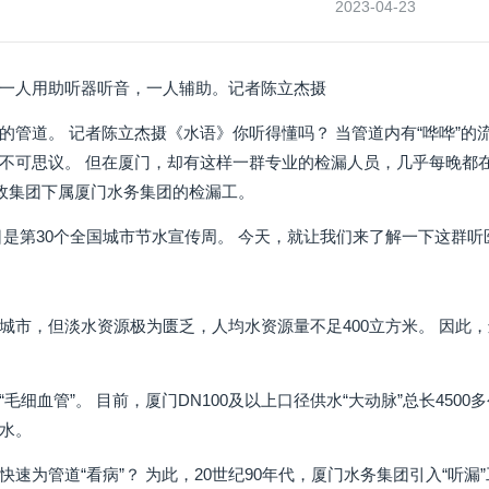
2023-04-23
一人用助听器听音，一人辅助。记者陈立杰摄
的管道。 记者陈立杰摄《水语》你听得懂吗？ 当管道内有“哗哗”
不可思议。 但在厦门，却有这样一群专业的检漏人员，几乎每晚都在听诊
市政集团下属厦门水务集团的检漏工。
15日是第30个全国城市节水宣传周。 今天，就让我们来了解一下这群听
城市，但淡水资源极为匮乏，人均水资源量不足400立方米。 因此
毛细血管”。 目前，厦门DN100及以上口径供水“大动脉”总长450
水。
快速为管道“看病”？ 为此，20世纪90年代，厦门水务集团引入“听