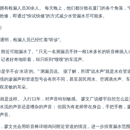
拥有检漏人员30余人。 每天晚上，他们都分散在厦门的各个角落，“
抢修，即通过“快试快修”的方式减少水管漏水尽可能多。
》
火通明，检漏人员已经忙着“听诊”。
，附近可能漏水了。” 只见一名测漏员手持一根1米多长的听音棒插
 记者好奇地听着，却只听到“嗖嗖”的车流声。
是学不会‘水语’的。” 测漏员说。 据了解，所谓“说水声”就是水在
境的渗漏声和管道型号会有所不同，甚至居民用水、空调滴水声、车
双灵敏的耳朵。
光就是这样。 入行11年，对声音特别敏感。 廖文广说楼宇自控怎
水流的声音还是嘈杂的声音； 但因为有老师带在身边，手把手教，
声音。
，廖文光会用听音棒详细询问附近管道的情况，进一步排查漏水范围