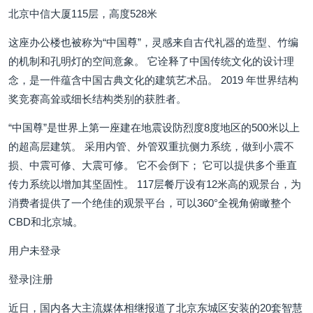
北京中信大厦115层，高度528米
这座办公楼也被称为“中国尊”，灵感来自古代礼器的造型、竹编
的机制和孔明灯的空间意象。 它诠释了中国传统文化的设计理
念，是一件蕴含中国古典文化的建筑艺术品。 2019 年世界结构
奖竞赛高耸或细长结构类别的获胜者。
“中国尊”是世界上第一座建在地震设防烈度8度地区的500米以上
的超高层建筑。 采用内管、外管双重抗侧力系统，做到小震不
损、中震可修、大震可修。 它不会倒下； 它可以提供多个垂直
传力系统以增加其坚固性。 117层餐厅设有12米高的观景台，为
消费者提供了一个绝佳的观景平台，可以360°全视角俯瞰整个
CBD和北京城。
用户未登录
登录|注册
近日，国内各大主流媒体相继报道了北京东城区安装的20套智慧