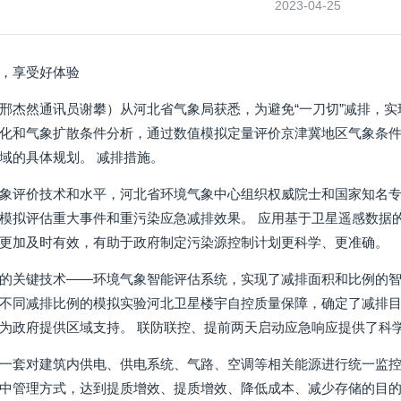
2023-04-25
，享受好体验
邢杰然通讯员谢攀）从河北省气象局获悉，为避免“一刀切”减排，实
化和气象扩散条件分析，通过数值模拟定量评价京津冀地区气象条
域的具体规划。 减排措施。
象评价技术和水平，河北省环境气象中心组织权威院士和国家知名专
模拟评估重大事件和重污染应急减排效果。 应用基于卫星遥感数据
更加及时有效，有助于政府制定污染源控制计划更科学、更准确。
的关键技术——环境气象智能评估系统，实现了减排面积和比例的智
不同减排比例的模拟实验河北卫星楼宇自控质量保障，确定了减排
为政府提供区域支持。 联防联控、提前两天启动应急响应提供了科
一套对建筑内供电、供电系统、气路、空调等相关能源进行统一监控
中管理方式，达到提质增效、提质增效、降低成本、减少存储的目的