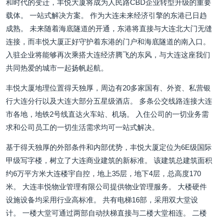
和时代的变迁，丰悦大厦将成为人民路CBD企业转型升级的重要
载体。 一站式解决方案。 作为大连未来经济引擎的东港已日趋
成熟。 未来随着海底隧道的开通，东港将直接与大连北大门无缝
连接，而丰悦大厦正好守护着东港的门户和海底隧道的南入口。
入驻企业将能够再次乘搭大连经济腾飞的东风，与大连这座我们
共同热爱的城市一起扬帆起航。
丰悦大厦地理位置得天独厚，周边有20多家国有、外资、私营银
行大连分行以及大连大部分五星级酒店。 多条公交线路连接大连
市各地，地铁2号线直达火车站、机场。 入住公司的一切业务需
求和公司员工的一切生活需求均可一站式解决。
基于得天独厚的外部条件和内部优势，丰悦大厦定位为6E级国际
甲级写字楼，树立了大连商业建筑的新标准。 该建筑总建筑面积
约6万平方米大连楼宇自控，地上35层，地下4层，总高度170
米。 大连丰悦物业管理有限公司提供物业管理服务。 大楼硬件
设施设备均采用行业高标准。 共有电梯16部，采用双大堂设
计。 一楼大堂可通过两部自动扶梯直接与二楼大堂相连。 二楼