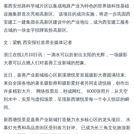
着西安丝路科学城片区以集成电路产业为特色的世界级科技基础
设施集群首次亮相高新区。 该项目的成功实施，将进一步巩固西
安建工一建集团在高新区建设中的产业地位，成为西安建工服务
古城的一块金字招牌装扮高新区。
文：梁帆 西安报社首席全媒体记者
浙江在线1月10日讯：一滴水可以折射出太阳的光辉，一场摄影
大赛可以点燃人们对嘉善工业新城的想象。
近日，嘉善产业新城核心区新溪塘悦里首届摄影大赛圆满结束。
来自全国各地的著名摄影师和摄影爱好者共同走进悦丽，创作出
许多精彩大片。 网络投票后，秒成网红。 6000张照片，从天空
到水中，实景与虚拟场景，呈现新西塘悦里每一个令人惊叹的瞬
间。
新西塘悦里是嘉善产业新城打造魅力水乡核心区的龙头项目。 水
幕灯光秀和高品质街区受到各方好评。 已成为长三角文化旅游新