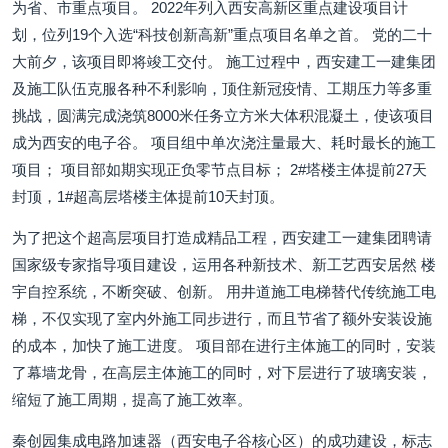
为省、市重点项目。 2022年列入西安高新区重点建设项目计
划，位列19个入选“科技创新高新”重点项目名单之首。 党的二十
大前夕，该项目即将竣工交付。 施工过程中，西安建工一建集团
及施工队伍克服各种不利影响，顶住新冠疫情、工期压力等多重
挑战，圆满完成浇筑8000米任务立方米大体积混凝土，使该项目
成为西安的电子谷。 项目组中单次浇注量最大、耗时最长的施工
项目； 项目部如期实现正负零节点目标； 2#塔楼主体提前27天
封顶，1#超高层塔楼主体提前10天封顶。
为了把这个超高层项目打造成精品工程，西安建工一建集团聘请
国家级专家指导项目建设，运用各种新技术、新工艺西安居然 楼
宇自控系统，不断突破、创新。 用井道施工电梯替代传统施工电
梯，不仅实现了室内外施工同步进行，而且节省了额外安装设施
的成本，加快了施工进度。 项目部在进行主体施工的同时，安装
了幕墙龙骨，在高层主体施工的同时，对下层进行了玻璃安装，
缩短了施工周期，提高了施工效率。
秦创园集成电路加速器（西安电子谷核心区）的成功建设，标志