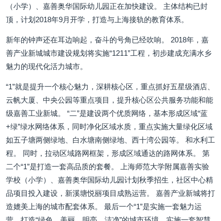
（小学）、嘉善奥华国际幼儿园正在加快建设。 主体结构已封
顶，计划2018年9月开学，打造与上海接轨的教育体系。
新年的钟声还在耳边响起，奋斗的号角已经吹响。 2018年，嘉
善产业新城城市建设规划将实施“1211”工程，初步建成充满水乡
魅力的现代化活力城市。
“1”就是提升一个核心魅力，深耕核心区，重点抓好五星级酒店、
云帆大厦、中央公园等重点项目，提升核心区公共服务功能和能
级嘉善工业新城。 “二”是建设两个优质网络，基本形成区域“蓝
+绿”绿水网络体系，同时净化区域水质，重点实施大量绿化区域
如五子塘两侧绿地、白水塘南侧绿地、西十湾公园等。 和水利工
程。 同时，拉动区域路网框架，形成区域通达的路网体系。 第
二个“1”是打造一套高品质的套餐。 上海师范大学附属嘉善实验
学校（小学）、嘉善奥华国际幼儿园计划秋季招生，社区中心精
品项目投入建设，新溪塘悦丽项目成熟运营。 嘉善产业新城将打
造媲美上海的城市配套体系。 最后一个“1”是实施一套魅力运
营，打造“绿色、美丽、明亮、洁净”的城市环境，实施一套智慧