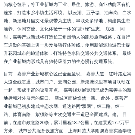
为核心纽带，将工业新城内工业、居住、旅游、商业功能区有机
连接，打造水乡小镇生活环境。 以云湖、五子塘、油车岗、白水
塘、新溪塘月里文化景观带为主线，串联众多绿地，构建集生态
涵养、休闲交流、文化体验于一体的“蓝+绿”生态。 底板。 同
时，嘉善产业新城将打造长三角最动人的跑步旅游线路，在自行
车通勤的基础上进一步发展骑行体验线，使用新能源旅游巴士提
升花园城市的旅游体验，打造特色水陆交通公共交通体系。 最终
在产业新城内形成具有独特吸引力的生态慢行交通系统。
目前，嘉善产业新城核心区已全面呈现。 嘉善大道—红叶路迎宾
大道全线贯通，城市门户、云湖公园、新溪塘悦里等项目联动在
一起，形成丰富的吸引亮点。 嘉善规划展览馆已成为嘉善县的新
地标和对外展示的窗口。 新城区面貌焕然一新。 此外，嘉善产
业新城已初步建成生态水网、通达路网“双网”，纬二路、纬一
路、体育南路、紫须路等主次交通主干道已全面建成。建。 目
前，在建市政道路20条，累计里程18.7公里，在建景观17.7万平
方米。 城市公共服务设施方面，上海师范大学附属嘉善实验学校