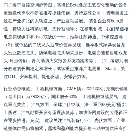
门子楼宇自控空调趋势图，高增长Beta叠加工艺变化驱动的设备
更新换代需求不断被推荐捷佳伟创、奥特威等公司； 锂电装备正
处在产业扩张的大轨道上，产业蓬勃发展。 装备企业有beta属
性，持续关注科莱机电、先锋智能等； 在核电领域，我们坚信核
电是实现碳中和不可或缺的一环，推荐江苏神通、中米控股等；
（3）被低估的二线龙头迎来价值再发现，推荐板式家具设备龙
头宏亚数控龙头、防爆电器龙头华荣股份、电驱变速箱齿轮双龙
头-环形传输，青鸟消防火灾报警系统领跑者等； （4）考虑到细
分赛道的长期稳定和增长，继续重点推荐广电测量、Slack，关
注CTI、安车检测、捷仓驱动、安徽合力等。
行业动态概览。 工程机械方面，CME预计2021年3月挖掘机销量
（含出口）为79035台，同比增长60%； 工程机械继续景气，建
议重点关注； 油气方面，全球油价继续上涨，重回60美元/桶 如
上所述，油气勘探开发有望逐步复苏，加快管网建设的大逻辑正
在逐步推进。充实。 建议关注油气装备行业； 光伏方面，产业
链整体供需仍将偏紧，需求和盈利能力提升将带动中游供应商扩