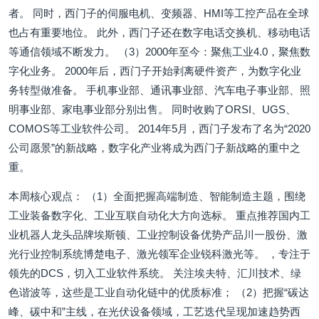
者。 同时，西门子的伺服电机、变频器、HMI等工控产品在全球
也占有重要地位。 此外，西门子还在数字电话交换机、移动电话
等通信领域不断发力。 （3）2000年至今：聚焦工业4.0，聚焦数
字化业务。 2000年后，西门子开始剥离硬件资产，为数字化业
务转型做准备。 手机事业部、通讯事业部、汽车电子事业部、照
明事业部、家电事业部分别出售。 同时收购了ORSI、UGS、
COMOS等工业软件公司。 2014年5月，西门子发布了名为“2020
公司愿景”的新战略，数字化产业将成为西门子新战略的重中之
重。
本周核心观点： （1）全面把握高端制造、智能制造主题，围绕
工业装备数字化、工业互联自动化大方向选标。 重点推荐国内工
业机器人龙头品牌埃斯顿、工业控制设备优势产品川一股份、激
光行业控制系统博楚电子、激光领军企业锐科激光等。 ，专注于
领先的DCS，切入工业软件系统。 关注埃夫特、汇川技术、绿
色谐波等，这些是工业自动化链中的优质标准； （2）把握“碳达
峰、碳中和”主线，在光伏设备领域，工艺迭代呈现加速趋势西