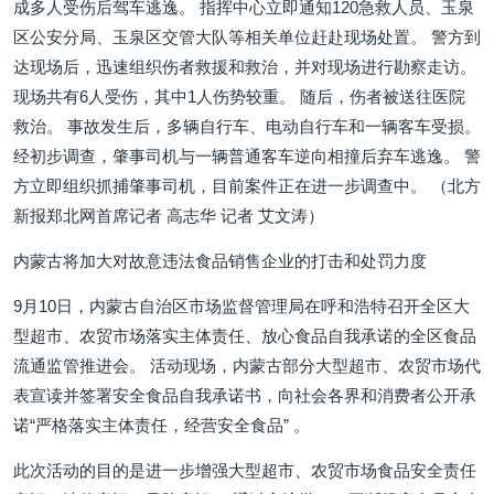
成多人受伤后驾车逃逸。 指挥中心立即通知120急救人员、玉泉
区公安分局、玉泉区交管大队等相关单位赶赴现场处置。 警方到
达现场后，迅速组织伤者救援和救治，并对现场进行勘察走访。
现场共有6人受伤，其中1人伤势较重。 随后，伤者被送往医院
救治。 事故发生后，多辆自行车、电动自行车和一辆客车受损。
经初步调查，肇事司机与一辆普通客车逆向相撞后弃车逃逸。 警
方立即组织抓捕肇事司机，目前案件正在进一步调查中。 （北方
新报郑北网首席记者 高志华 记者 艾文涛）
内蒙古将加大对故意违法食品销售企业的打击和处罚力度
9月10日，内蒙古自治区市场监督管理局在呼和浩特召开全区大
型超市、农贸市场落实主体责任、放心食品自我承诺的全区食品
流通监管推进会。 活动现场，内蒙古部分大型超市、农贸市场代
表宣读并签署安全食品自我承诺书，向社会各界和消费者公开承
诺“严格落实主体责任，经营安全食品” 。
此次活动的目的是进一步增强大型超市、农贸市场食品安全责任