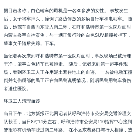
据目击者称，白色轿车的司机是一名30多岁的女性。 事故发生
后，女子将车掉头，撞倒了路边停放的多辆自行车和电动车。 随
后，她驾车自西向东驶入南二环，在呼和浩特市第一医院对面时
内蒙古楼宇自控案例，与一辆正常行驶的白色SUV相撞被拦下，
肇事女子随后失踪。下车。
当记者再次来到呼和浩特市第一医院对面时，事故现场已被清理
干净，肇事白色轿车已被拖走。 随后，记者来到第一起事件现
场，看到环卫工人正在用泥土遮住地上的血迹。 一名被电动车撞
倒并划伤腿部的民工正在向民警说明情况，随后民警用警车将伤
者送往医院。
环卫工人清理血迹
当日下午，北方新报正北网记者从呼和浩特市公安局交通管理支
队获悉，当日8时14分左右，呼和浩特市公安局110指挥中心接到
警报称有机动车驶过南二环路。 在小区东巷路口与行人相撞，造