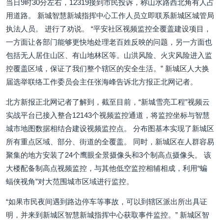
当日9时30分左右，12319接到市民投诉，称山水路西北角有人占
用道路。 新城智慧新城指挥中心工作人员立即联系新城区城管局
执法人员。 进行了劝说。 “平安社区视频监控全覆盖建设项目，
一方面让各部门能够更快地处理老百姓反映的问题，另一方面也
包括无人居住山区、有山地林区等。山洪风险、火灾风险进入监
控覆盖区域，保证了我们整个辖区的安全生活。” 新城区人大换
届选举联络工作委员会主任张海峰告诉北方报正北网记者。
北方新报正北网记者了解到，截至目前，“新城雪亮工程”视频云
实战平台已接入整合12143个视频监控通道，将监控坐标与智慧
城市地图数据相结合建设视频监控点。 分布图基本实现了新城区
所有重点区域、部分、街道的全覆盖。 同时，新城区在人群容易
聚集的地方安装了24个鹰眼全景摄像头和3个制高点摄像头。 该
大楼配备制高点视频监控，与其他低空监控相辅相成，利用“蝙
蝠侠视角”对大范围城市区域进行监控。
“如果市民夜间遇到路边停车等事故，可以到辖区派出所出具证
明，并来到新城区智慧新城指挥中心获取事件监控。” 新城区智