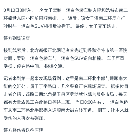
9月10日8时许，一名女子驾驶一辆白色轿车驶入呼和浩特市南二
环盛世东园小区前同顺南街。 。 随后，该女子沿南二环反向行
驶时与一辆白色SUV相撞后被拦下。 最终，女子弃车逃走。
警方到场调查
接到线索后，北方新报正北网记者首先赶到呼和浩特市第一医院
对面，看到一辆白色轿车与一辆白色SUV逆向相撞。 车子严重
受损，停在路中间。 指挥交通。
记者来到第一起事发现场看到，这里是南二环北半部与通顺南大
街的交汇处，属于丁字路口，几名警察正在现场调查。 据多位目
击者介绍，该路口西北角是玉泉区劳动就业综合服务市场，每天
都有大量农民工在此路口等待上班。 当日8:00左右，一辆白色轿
车从南二环路北半部拐入通顺南大街右转车道。 倒车，让本来就
受伤的人再次被碾压。
警方将伤者送往医院